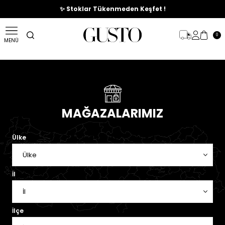
🎉%70'e Varan Büyük Yaz İndirim Başladı !
✨ Stoklar Tükenmeden Keşfet !
0
MENÜ
MAĞAZALARIMIZ
Ülke
İl
İlçe