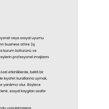
fesyonel veya sosyal uyumu
rın business attire (iş
sıra kurum kültürünü ve
reylerin profesyonel imajlarını
el etkinliklerde, belirli bir
de kıyafet kurallarına uymak,
ne yardımcı olur. Böylece
nir, sosyal kaygıları azaltır.
m kodu uygulamasına