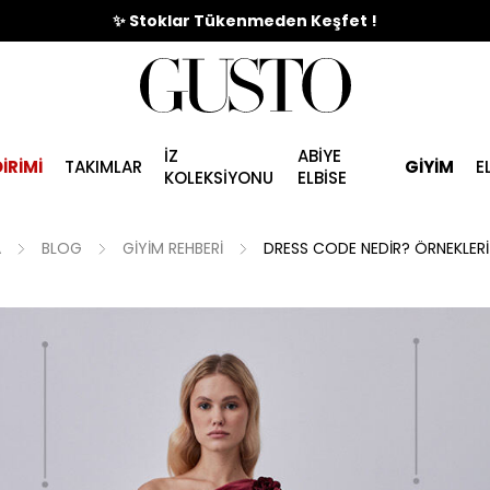
🎉%70'e Varan Büyük Yaz İndirim Başladı !
İZ
ABİYE
İRİMİ
TAKIMLAR
GİYİM
E
KOLEKSİYONU
ELBİSE
A
BLOG
GIYIM REHBERI
DRESS CODE NEDIR? ÖRNEKLERI