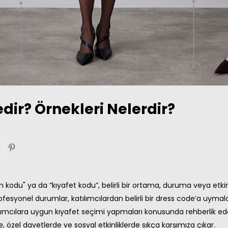
dir? Örnekleri Nelerdir?
m kodu" ya da “kıyafet kodu”, belirli bir ortama, duruma veya etki
ofesyonel durumlar, katılımcılardan belirli bir dress code’a uymalar
tılımcılara uygun kıyafet seçimi yapmaları konusunda rehberlik e
nde, özel davetlerde ve sosyal etkinliklerde sıkça karşımıza çıkar.