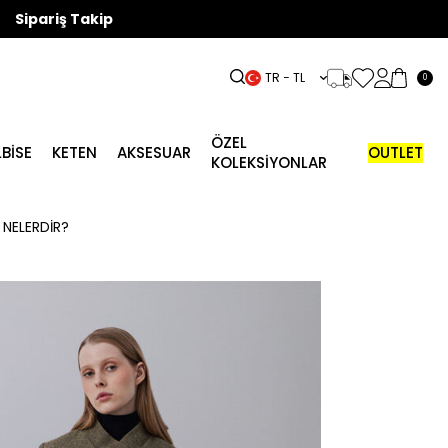
Sipariş Takip
TR − TL
0
ÖZEL
LBISE
KETEN
AKSESUAR
OUTLET
KOLEKSİYONLAR
 NELERDIR?