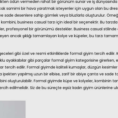
likten ödün vermeden rahat bir görünüm sunar ve iş dünyasında 
ancak samimi bir hava yaratmak isteyenler için uygun olan bu dres
ve sade desenlere sahip gömlek veya bluzlarla oluşturulur. Örneğ
kombini, business casual tarzı için ideal bir seçenektir. Bu tarzd
ler, profesyonel bir görünümü destekler. Business casual stilinde
meyen ancak şıklığı tamamlayan kolye ve küpeler, bu tarzı tamaml
 geceleri gibi özel ve resmi etkinliklerde formal giyim tercih edilir.
uklu ayakkabılar gibi parçalar formal giyim kategorisine girerken, e
lar tercih edilir. Formal giyimde kaliteli kumaşlar, düzgün kesimler
 ipekten yapılmış uzun bir elbise, zarif bir abiye çanta ve sade t
ini oluşturulabilir. Formal giyimde
küpe
ve kolyeler, kombinin tam
ercih edilmelidir. Siz de bu süreçte eşsiz kadın giyim ürünlerine 