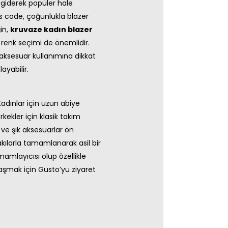
giderek popüler hale
s code, çoğunlukla blazer
in,
kruvaze kadın blazer
a renk seçimi de önemlidir.
 aksesuar kullanımına dikkat
ayabilir.
 Kadınlar için uzun abiye
rkekler için klasik takım
 ve şık aksesuarlar ön
akılarla tamamlanarak asil bir
amlayıcısı olup özellikle
ulaşmak için Gusto’yu ziyaret