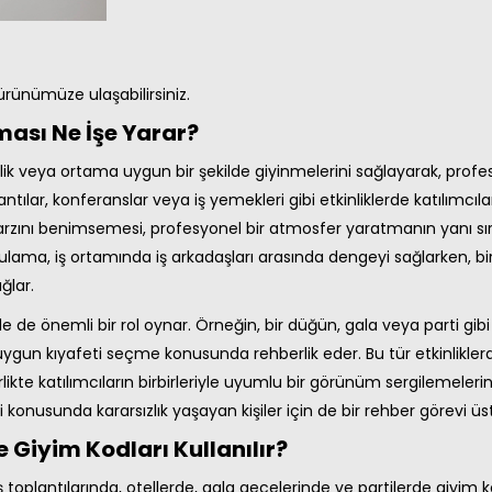
ürünümüze ulaşabilirsiniz.
ası Ne İşe Yarar?
nlik veya ortama uygun bir şekilde giyinmelerini sağlayarak, pro
ntılar, konferanslar veya iş yemekleri gibi etkinliklerde katılımcıla
yim tarzını benimsemesi, profesyonel bir atmosfer yaratmanın yanı 
gulama, iş ortamında iş arkadaşları arasında dengeyi sağlarken, bi
ğlar.
e de önemli bir rol oynar. Örneğin, bir düğün, gala veya parti gibi öz
a uygun kıyafeti seçme konusunda rehberlik eder. Bu tür etkinlikler
ikte katılımcıların birbirleriyle uyumlu bir görünüm sergilemeleri
 konusunda kararsızlık yaşayan kişiler için de bir rehber görevi üstle
 Giyim Kodları Kullanılır?
iş toplantılarında, otellerde, gala gecelerinde ve partilerde giyi