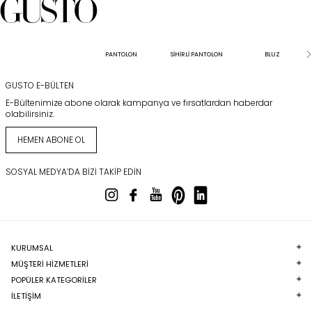
PANTOLON
SİHİRLİ PANTOLON
BLUZ
GUSTO E-BÜLTEN
E-Bültenimize abone olarak kampanya ve fırsatlardan haberdar
olabilirsiniz.
HEMEN ABONE OL
SOSYAL MEDYA’DA BIZI TAKIP EDIN
KURUMSAL
MÜŞTERI HIZMETLERI
POPÜLER KATEGORILER
İLETİŞİM