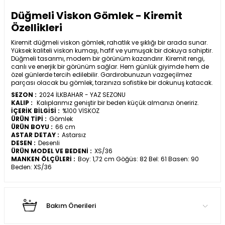
Düğmeli Viskon Gömlek - Kiremit
Özellikleri
Kiremit düğmeli viskon gömlek, rahatlık ve şıklığı bir arada sunar.
Yüksek kaliteli viskon kumaşı, hafif ve yumuşak bir dokuya sahiptir.
Düğmeli tasarımı, modern bir görünüm kazandırır. Kiremit rengi,
canlı ve enerjik bir görünüm sağlar. Hem günlük giyimde hem de
özel günlerde tercih edilebilir. Gardırobunuzun vazgeçilmez
parçası olacak bu gömlek, tarzınıza sofistike bir dokunuş katacak.
SEZON :
2024 İLKBAHAR - YAZ SEZONU
KALIP :
Kalıplarımız geniştir bir beden küçük almanızı öneririz.
İÇERİK BİLGİSİ :
%100 VİSKOZ
ÜRÜN TİPİ :
Gömlek
ÜRÜN BOYU :
66 cm
ASTAR DETAY :
Astarsız
DESEN :
Desenli
ÜRÜN MODEL VE BEDENİ :
XS/36
MANKEN ÖLÇÜLERİ :
Boy: 1,72 cm Göğüs: 82 Bel: 61 Basen: 90
Beden: XS/36
Bakım Önerileri