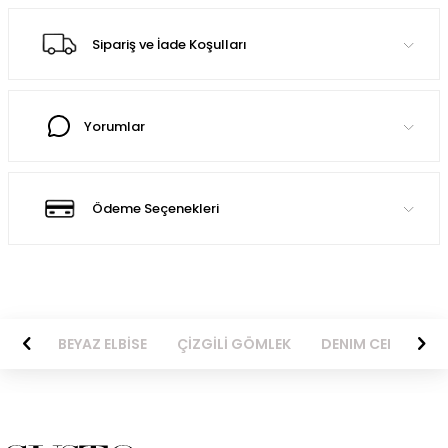
Sipariş ve İade Koşulları
Yorumlar
Ödeme Seçenekleri
BİSE
BEYAZ ELBİSE
ÇİZGİLİ GÖMLEK
DENIM CEKET