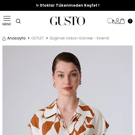
🎉%70'e Varan Büyük Yaz İndirim Başladı !
✨ Stoklar Tükenmeden Keşfet !
0
MENÜ
Anasayfa
OUTLET
Düğmeli Viskon Gömlek - Kiremit