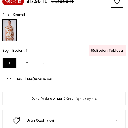
917,96
TL
2.549,90
TL
%60+%10
Renk :
Kiremit
Seçili Beden :
1
Beden Tablosu
1
2
3
HANGİ MAĞAZADA VAR
Daha Fazla
OUTLET
ürünleri için tıklayınız.
Ürün Özellikleri