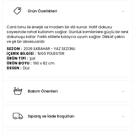
Ürün Özellikleri
Canlı tonu ile enerjik ve modern bir stil sunar. Hafif dokusu
sayesinde rahat kullanım sağlar. Günlük kombinlere güçlü bir renk
dokunuşu katar. Farklı stillerle kolayca uyum sağlar. Dikkat çekici
ve şık bir aksesuardır.
SEZON :
2026 İLKBAHAR - YAZ SEZONU
İÇERİK BİLGİSİ :
%100 POLİESTER
ÜRÜN TİPİ :
Şal
ÜRÜN BOYU :
190 x 82 cm
DESEN :
Düz
Bakım Önerileri
Sipariş ve İade Koşulları