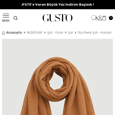
🎉%70'e Varan Büyük Yaz İndirim Başladı !
0
MENÜ
Anasayfa
AKSESUAR
Şal - Fular
Şal
Düz Renk Şal - Hardal