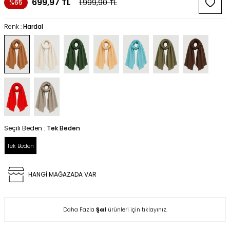
699,97
TL
1.999,90
TL
%65
Renk :
Hardal
Seçili Beden :
Tek Beden
Tek Beden
HANGİ MAĞAZADA VAR
Daha Fazla
Şal
ürünleri için tıklayınız.