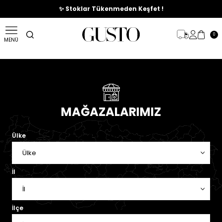
🎉%70'e Varan Büyük Yaz İndirim Başladı !
✨ Stoklar Tükenmeden Keşfet !
0
MENÜ
MAĞAZALARIMIZ
Ülke
İl
İlçe