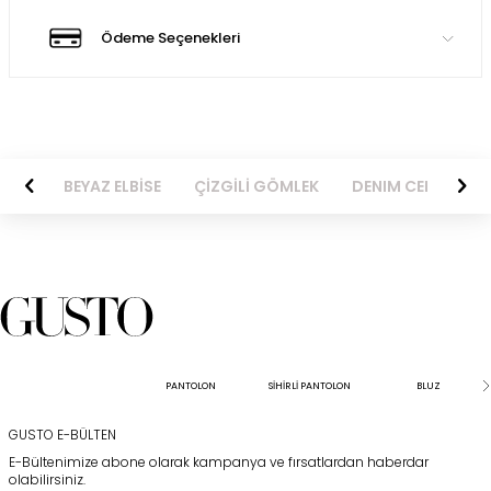
Ödeme Seçenekleri
BİSE
BEYAZ ELBİSE
ÇİZGİLİ GÖMLEK
DENIM CEKET
PANTOLON
SİHİRLİ PANTOLON
BLUZ
GUSTO E-BÜLTEN
E-Bültenimize abone olarak kampanya ve fırsatlardan haberdar
olabilirsiniz.