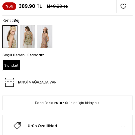
389,90
TL
1.149,90
TL
%66
Renk :
Bej
Seçili Beden :
Standart
Standart
HANGİ MAĞAZADA VAR
Daha Fazla
Fular
ürünleri için tıklayınız.
Ürün Özellikleri