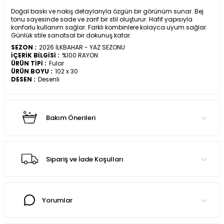
Doğal baskı ve nakış detaylarıyla özgün bir görünüm sunar. Bej
tonu sayesinde sade ve zarif bir stil oluşturur. Hafif yapısıyla
konforlu kullanım sağlar. Farklı kombinlere kolayca uyum sağlar.
Günlük stile sanatsal bir dokunuş katar.
SEZON :
2026 İLKBAHAR - YAZ SEZONU
İÇERİK BİLGİSİ :
%100 RAYON
ÜRÜN TİPİ :
Fular
ÜRÜN BOYU :
102 x 30
DESEN :
Desenli
Bakım Önerileri
Sipariş ve İade Koşulları
Yorumlar