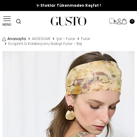
🎉%70'e Varan Büyük Yaz İndirim Başladı !
✨ Stoklar Tükenmeden Keşfet !
0
MENÜ
Anasayfa
AKSESUAR
Şal - Fular
Fular
Ecoprint İz Koleksiyonu Nakışlı Fular - Bej