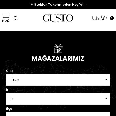
🎉%70'e Varan Büyük Yaz İndirim Başladı !
✨ Stoklar Tükenmeden Keşfet !
0
MENÜ
MAĞAZALARIMIZ
Ülke
İl
İlçe