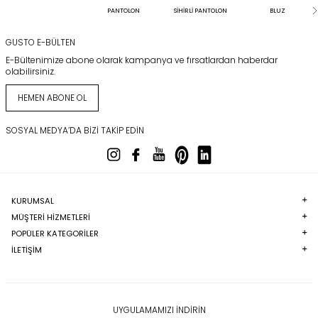
PANTOLON
SİHİRLİ PANTOLON
BLUZ
GUSTO E-BÜLTEN
E-Bültenimize abone olarak kampanya ve fırsatlardan haberdar
olabilirsiniz.
HEMEN ABONE OL
SOSYAL MEDYA’DA BIZI TAKIP EDIN
KURUMSAL
MÜŞTERI HIZMETLERI
POPÜLER KATEGORILER
İLETİŞİM
UYGULAMAMIZI İNDİRİN