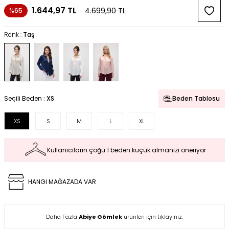
1.644,97
TL
4.699,90
TL
%65
Renk :
Taş
Seçili Beden :
XS
Beden Tablosu
XS
S
M
L
XL
Kullanıcıların çoğu 1 beden küçük almanızı öneriyor
HANGİ MAĞAZADA VAR
Daha Fazla
Abiye Gömlek
ürünleri için tıklayınız.