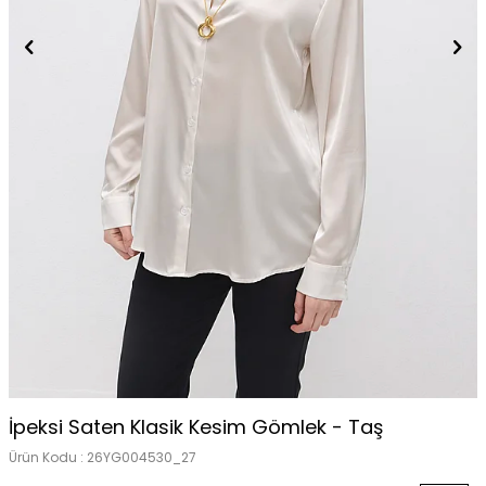
İpeksi Saten Klasik Kesim Gömlek - Taş
Ürün Kodu :
26YG004530_27