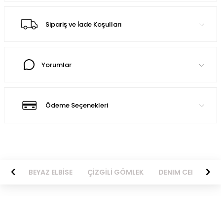
Sipariş ve İade Koşulları
Yorumlar
Ödeme Seçenekleri
BİSE
BEYAZ ELBİSE
ÇİZGİLİ GÖMLEK
DENIM CEKET