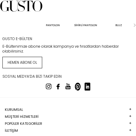
PANTOLON
SİHİRLİ PANTOLON
BLUZ
GUSTO E-BÜLTEN
E-Bültenimize abone olarak kampanya ve fırsatlardan haberdar
olabilirsiniz.
HEMEN ABONE OL
SOSYAL MEDYA’DA BIZI TAKIP EDIN
KURUMSAL
MÜŞTERI HIZMETLERI
POPÜLER KATEGORILER
İLETİŞİM