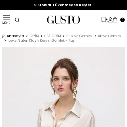
🎉%70'e Varan Büyük Yaz İndirim Başladı !
✨ Stoklar Tükenmeden Keşfet !
0
MENÜ
Anasayfa
GİYİM
ÜST GİYİM
Bluz ve Gömlek
Abiye Gömlek
İpeksi Saten Klasik Kesim Gömlek - Taş