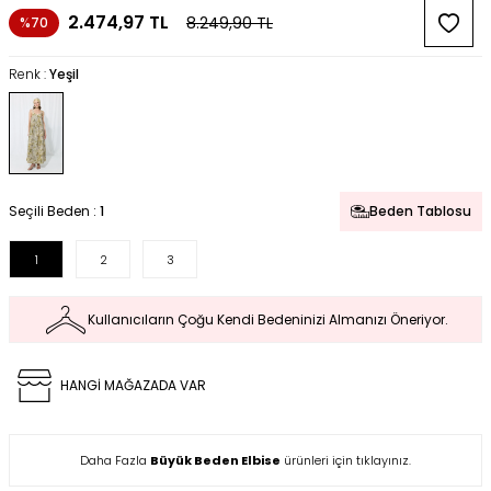
2.474,97
TL
8.249,90
TL
%70
Renk :
Yeşil
Seçili Beden :
1
Beden Tablosu
1
2
3
Kullanıcıların Çoğu Kendi Bedeninizi Almanızı Öneriyor.
HANGİ MAĞAZADA VAR
Daha Fazla
Büyük Beden Elbise
ürünleri için tıklayınız.