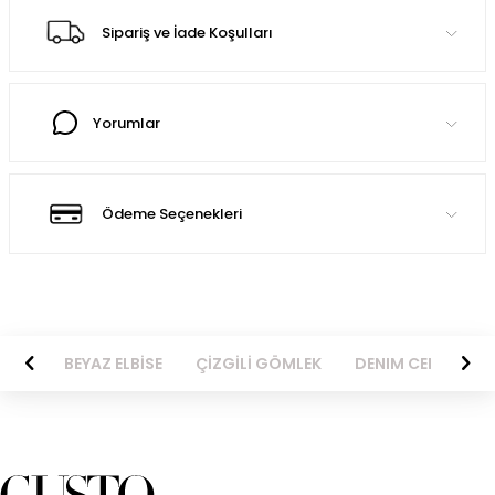
Sipariş ve İade Koşulları
Yorumlar
Ödeme Seçenekleri
BİSE
BEYAZ ELBİSE
ÇİZGİLİ GÖMLEK
DENIM CEKET