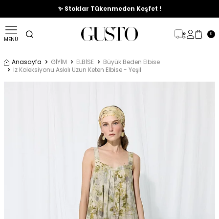
🎉%70'e Varan Büyük Yaz İndirim Başladı !
✨ Stoklar Tükenmeden Keşfet !
0
MENÜ
Anasayfa
GİYİM
ELBİSE
Büyük Beden Elbise
İz Koleksiyonu Askılı Uzun Keten Elbise - Yeşil