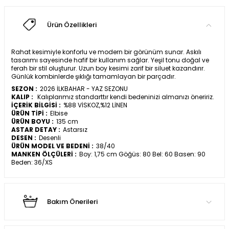
Ürün Özellikleri
Rahat kesimiyle konforlu ve modern bir görünüm sunar. Askılı
tasarımı sayesinde hafif bir kullanım sağlar. Yeşil tonu doğal ve
ferah bir stil oluşturur. Uzun boy kesimi zarif bir siluet kazandırır.
Günlük kombinlerde şıklığı tamamlayan bir parçadır.
SEZON :
2026 İLKBAHAR - YAZ SEZONU
KALIP :
Kalıplarımız standarttır kendi bedeninizi almanızı öneririz.
İÇERİK BİLGİSİ :
%88 VİSKOZ,%12 LİNEN
ÜRÜN TİPİ :
Elbise
ÜRÜN BOYU :
135 cm
ASTAR DETAY :
Astarsız
DESEN :
Desenli
ÜRÜN MODEL VE BEDENİ :
38/40
MANKEN ÖLÇÜLERİ :
Boy: 1,75 cm Göğüs: 80 Bel: 60 Basen: 90
Beden: 36/XS
Bakım Önerileri