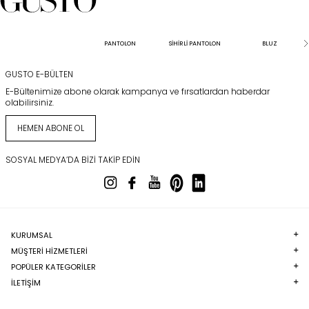
PANTOLON
SİHİRLİ PANTOLON
BLUZ
GUSTO E-BÜLTEN
E-Bültenimize abone olarak kampanya ve fırsatlardan haberdar
olabilirsiniz.
HEMEN ABONE OL
SOSYAL MEDYA’DA BIZI TAKIP EDIN
KURUMSAL
MÜŞTERI HIZMETLERI
POPÜLER KATEGORILER
İLETİŞİM