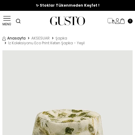
🎉%70'e Varan Büyük Yaz İndirim Başladı !
✨ Stoklar Tükenmeden Keşfet !
0
MENÜ
Anasayfa
AKSESUAR
Şapka
İz Koleksiyonu Eco Print Keten Şapka - Yeşil