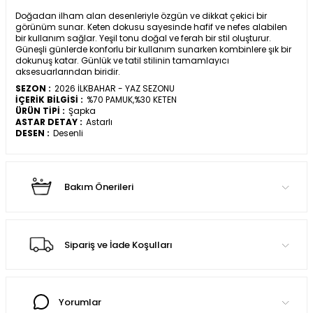
Doğadan ilham alan desenleriyle özgün ve dikkat çekici bir
görünüm sunar. Keten dokusu sayesinde hafif ve nefes alabilen
bir kullanım sağlar. Yeşil tonu doğal ve ferah bir stil oluşturur.
Güneşli günlerde konforlu bir kullanım sunarken kombinlere şık bir
dokunuş katar. Günlük ve tatil stilinin tamamlayıcı
aksesuarlarından biridir.
SEZON :
2026 İLKBAHAR - YAZ SEZONU
İÇERİK BİLGİSİ :
%70 PAMUK,%30 KETEN
ÜRÜN TİPİ :
Şapka
ASTAR DETAY :
Astarlı
DESEN :
Desenli
Bakım Önerileri
Sipariş ve İade Koşulları
Yorumlar