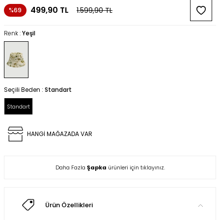
499,90
TL
1.599,90
TL
%69
Renk :
Yeşil
Seçili Beden :
Standart
Standart
HANGİ MAĞAZADA VAR
Daha Fazla
Şapka
ürünleri için tıklayınız.
Ürün Özellikleri