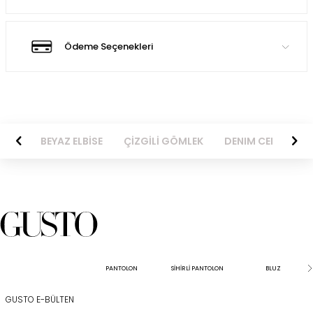
Ödeme Seçenekleri
BİSE
BEYAZ ELBİSE
ÇİZGİLİ GÖMLEK
DENIM CEKET
PANTOLON
SİHİRLİ PANTOLON
BLUZ
GUSTO E-BÜLTEN