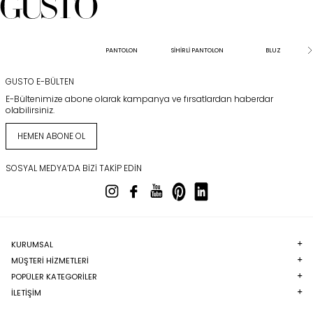
PANTOLON
SİHİRLİ PANTOLON
BLUZ
GUSTO E-BÜLTEN
E-Bültenimize abone olarak kampanya ve fırsatlardan haberdar
olabilirsiniz.
HEMEN ABONE OL
SOSYAL MEDYA’DA BIZI TAKIP EDIN
KURUMSAL
MÜŞTERI HIZMETLERI
POPÜLER KATEGORILER
İLETİŞİM