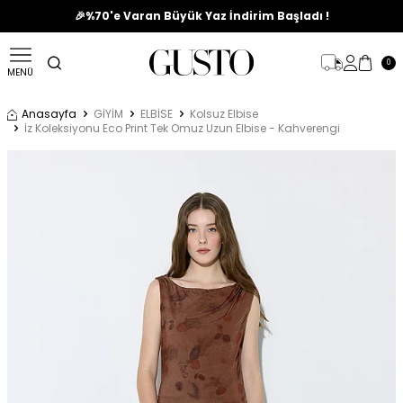
🎉%70'e Varan Büyük Yaz İndirim Başladı !
✨ Stoklar Tükenmeden Keşfet !
0
MENÜ
Anasayfa
GİYİM
ELBİSE
Kolsuz Elbise
İz Koleksiyonu Eco Print Tek Omuz Uzun Elbise - Kahverengi