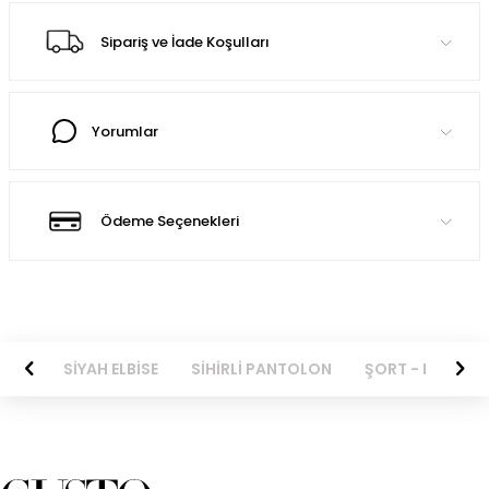
Sipariş ve İade Koşulları
Yorumlar
Ödeme Seçenekleri
YAH ELBİSE
SİHİRLİ PANTOLON
ŞORT - BERMUDA
KOT 