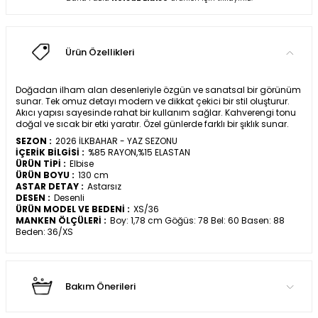
Ürün Özellikleri
Doğadan ilham alan desenleriyle özgün ve sanatsal bir görünüm
sunar. Tek omuz detayı modern ve dikkat çekici bir stil oluşturur.
Akıcı yapısı sayesinde rahat bir kullanım sağlar. Kahverengi tonu
doğal ve sıcak bir etki yaratır. Özel günlerde farklı bir şıklık sunar.
SEZON :
2026 İLKBAHAR - YAZ SEZONU
İÇERİK BİLGİSİ :
%85 RAYON,%15 ELASTAN
ÜRÜN TİPİ :
Elbise
ÜRÜN BOYU :
130 cm
ASTAR DETAY :
Astarsız
DESEN :
Desenli
ÜRÜN MODEL VE BEDENİ :
XS/36
MANKEN ÖLÇÜLERİ :
Boy: 1,78 cm Göğüs: 78 Bel: 60 Basen: 88
Beden: 36/XS
Bakım Önerileri