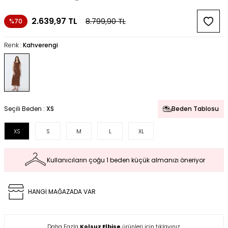
2.639,97
TL
8.799,90
TL
%70
Renk :
Kahverengi
Seçili Beden :
XS
Beden Tablosu
XS
S
M
L
XL
Kullanıcıların çoğu 1 beden küçük almanızı öneriyor
HANGİ MAĞAZADA VAR
Daha Fazla
Kolsuz Elbise
ürünleri için tıklayınız.