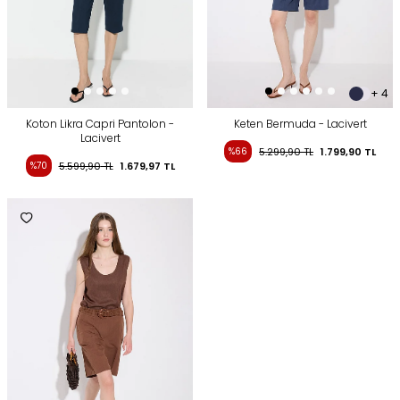
+ 4
Koton Likra Capri Pantolon -
Keten Bermuda - Lacivert
Lacivert
%66
5.299,90
TL
1.799,90
TL
%70
5.599,90
TL
1.679,97
TL