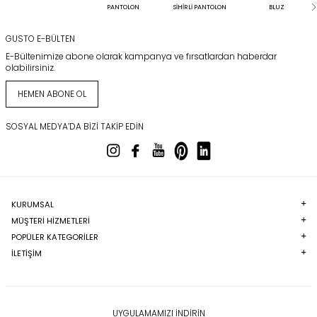
PANTOLON
SİHİRLİ PANTOLON
BLUZ
GUSTO E-BÜLTEN
E-Bültenimize abone olarak kampanya ve fırsatlardan haberdar
olabilirsiniz.
HEMEN ABONE OL
SOSYAL MEDYA’DA BIZI TAKIP EDIN
KURUMSAL
MÜŞTERI HIZMETLERI
POPÜLER KATEGORILER
İLETİŞİM
UYGULAMAMIZI İNDİRİN