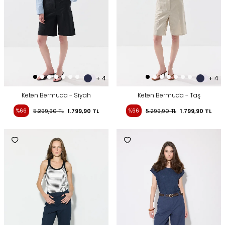
+ 4
+ 4
Keten Bermuda - Siyah
Keten Bermuda - Taş
%66
5.299,90
TL
1.799,90
TL
%66
5.299,90
TL
1.799,90
TL