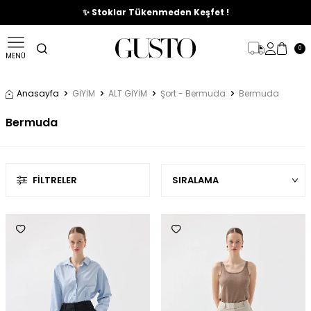
🎉%70'e Varan Büyük Yaz İndirim Başladı !
✨ Stoklar Tükenmeden Keşfet !
0
MENÜ
Anasayfa
GİYİM
ALT GİYİM
Şort - Bermuda
Bermuda
Bermuda
FILTRELER