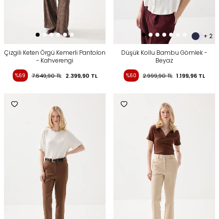
+ 2
Çizgili Keten Örgü Kemerli Pantolon
Düşük Kollu Bambu Gömlek -
- Kahverengi
Beyaz
%69
7.649,90
TL
2.399,90
TL
%60
2.999,90
TL
1.199,96
TL