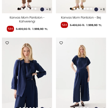
+ 6
+ 6
Kanvas Mom Pantolon -
Kanvas Mom Pantolon - Bej
Kahverengi
%64
5.499,90
TL
1.999,90
TL
%64
5.499,90
TL
1.999,90
TL