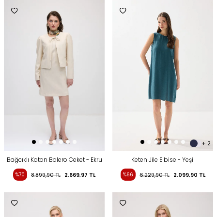
+ 2
Bağcıklı Koton Bolero Ceket - Ekru
Keten Jile Elbise - Yeşil
%70
8.899,90
TL
2.669,97
TL
%66
6.229,90
TL
2.099,90
TL