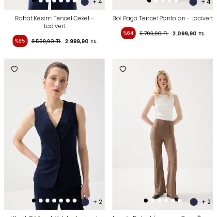
+ 4
+ 4
Rahat Kesim Tencel Ceket -
Bol Paça Tencel Pantolon - Lacivert
Lacivert
%64
5.799,90
TL
2.099,90
TL
%65
8.599,90
TL
2.999,90
TL
+ 2
+ 2