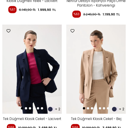
Klasik Düğmeli Yelek - Lacivert
Nervür Detaylı İspanyol Paça Örme
Pantolon - Kahverengi
%67
6.149,90
TL
1.999,90
TL
%63
3.249,90
TL
1.199,90
TL
+ 2
+ 2
Tek Düğmeli Klasik Ceket - Lacivert
Tek Düğmeli Klasik Ceket - Bej
%66
10.199,90
TL
3.499,90
TL
%66
10.199,90
TL
3.499,90
TL