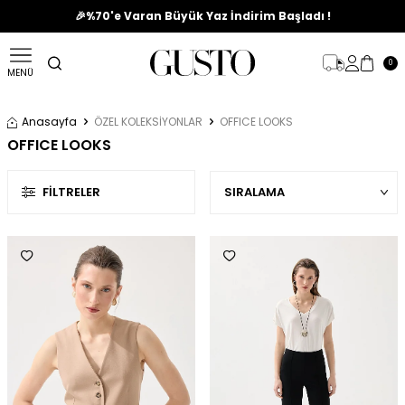
🎉%70'e Varan Büyük Yaz İndirim Başladı !
0
MENÜ
Anasayfa
ÖZEL KOLEKSİYONLAR
OFFICE LOOKS
OFFICE LOOKS
FILTRELER