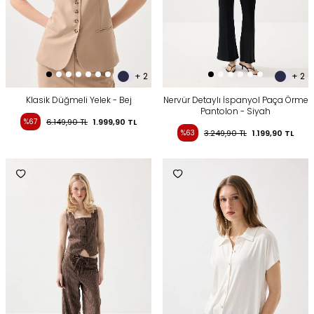
+ 2
+ 2
Klasik Düğmeli Yelek - Bej
Nervür Detaylı İspanyol Paça Örme
Pantolon - Siyah
%67
6.149,90
TL
1.999,90
TL
%63
3.249,90
TL
1.199,90
TL