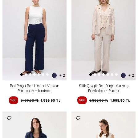
+ 2
+ 2
Bol Paça Beli Lastikli Viskon
Silik Çizgili Bol Paça Kumaş
Pantolon - Lacivert
Pantolon - Pudra
%63
5.199,90
TL
1.899,90
TL
%66
5.899,90
TL
1.999,90
TL