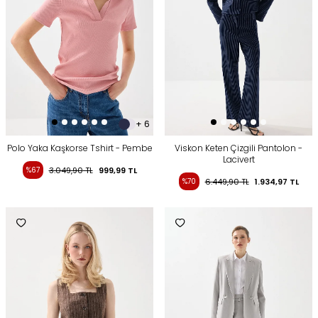
+ 6
Polo Yaka Kaşkorse Tshirt - Pembe
Viskon Keten Çizgili Pantolon -
Lacivert
%67
3.049,90
TL
999,99
TL
%70
6.449,90
TL
1.934,97
TL