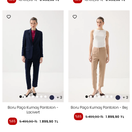
+ 3
+ 3
Boru Paça Kumaş Pantolon -
Boru Paça Kumaş Pantolon - Bej
Lacivert
%65
5.499,90
TL
1.899,90
TL
%65
5.499,90
TL
1.899,90
TL