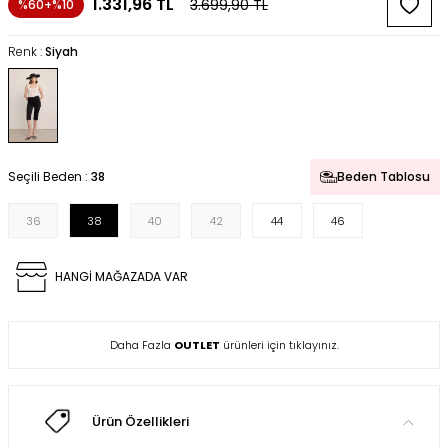
1.331,96
TL
3.699,90
TL
%60+%10
Renk :
Siyah
Seçili Beden :
38
Beden Tablosu
36
38
40
42
44
46
HANGİ MAĞAZADA VAR
Daha Fazla
OUTLET
ürünleri için tıklayınız.
Ürün Özellikleri