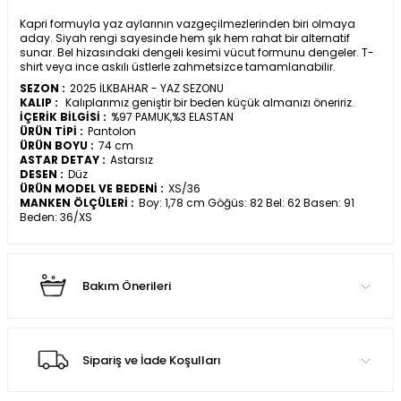
Kapri formuyla yaz aylarının vazgeçilmezlerinden biri olmaya
aday. Siyah rengi sayesinde hem şık hem rahat bir alternatif
sunar. Bel hizasındaki dengeli kesimi vücut formunu dengeler. T-
shirt veya ince askılı üstlerle zahmetsizce tamamlanabilir.
SEZON :
2025 İLKBAHAR - YAZ SEZONU
KALIP :
Kalıplarımız geniştir bir beden küçük almanızı öneririz.
İÇERİK BİLGİSİ :
%97 PAMUK,%3 ELASTAN
ÜRÜN TİPİ :
Pantolon
ÜRÜN BOYU :
74 cm
ASTAR DETAY :
Astarsız
DESEN :
Düz
ÜRÜN MODEL VE BEDENİ :
XS/36
MANKEN ÖLÇÜLERİ :
Boy: 1,78 cm Göğüs: 82 Bel: 62 Basen: 91
Beden: 36/XS
Bakım Önerileri
Sipariş ve İade Koşulları