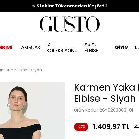
🎉%70'e Varan Büyük Yaz İndirim Başladı !
İZ
ABİYE
İRİMİ
TAKIMLAR
GİYİM
E
KOLEKSİYONU
ELBİSE
ni Örme Elbise - Siyah
Karmen Yaka 
Elbise - Siyah
Ürün Kodu :
26Y0203003_01
1.409,97
TL
4
%70