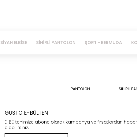
SİHİRLİ PANTOLON
ŞORT - BERMUDA
KOT PANTOLON
PANTOLON
SİHİRLİ P
GUSTO E-BÜLTEN
E-Bültenimize abone olarak kampanya ve fırsatlardan habe
olabilirsiniz.