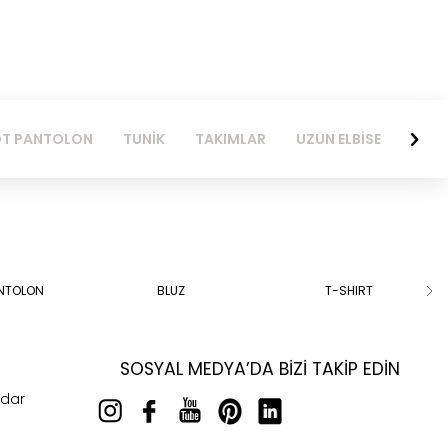
TUNİK
TAKIMLAR
UZUN ELBİSE
MİNİ ETEK
KISA ELB
ANTOLON
BLUZ
T-SHIRT
SOSYAL MEDYA’DA BIZI TAKIP EDIN
rdar