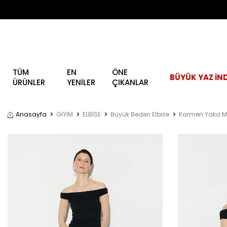
TÜM
EN
ÖNE
BÜYÜK YAZ İND
ÜRÜNLER
YENİLER
ÇIKANLAR
Anasayfa
GİYİM
ELBİSE
Büyük Beden Elbise
Karmen Yaka Mi