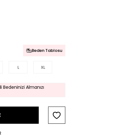
Beden Tablosu
L
XL
i Bedeninizi Almanızı
E
R