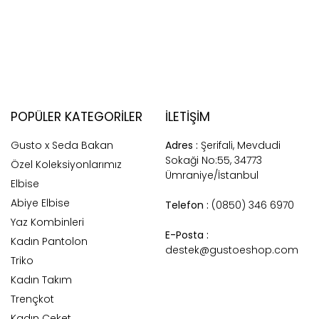
POPÜLER KATEGORILER
İLETİŞİM
Gusto x Seda Bakan
Adres :
Şerifali, Mevdudi
Sokaği No:55, 34773
Özel Koleksiyonlarımız
Ümraniye/İstanbul
Elbise
Abiye Elbise
Telefon :
(0850) 346 6970
Yaz Kombinleri
E-Posta :
Kadın Pantolon
destek@gustoeshop.com
Triko
Kadın Takım
Trençkot
Kadın Ceket