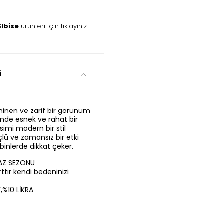
lbise
ürünleri için tıklayınız.
i
inen ve zarif bir görünüm
nde esnek ve rahat bir
simi modern bir stil
çlü ve zamansız bir etki
binlerde dikkat çeker.
YAZ SEZONU
ttır kendi bedeninizi
%10 LİKRA