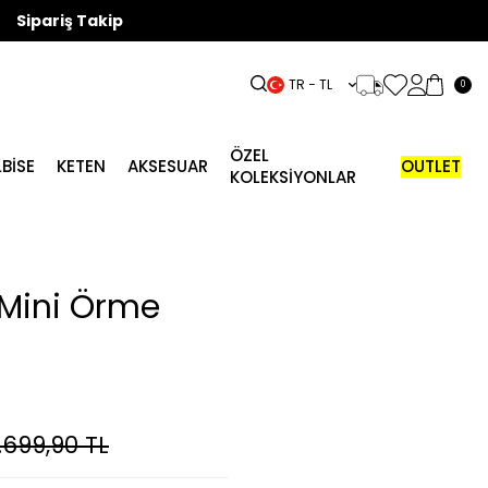
Sipariş Takip
TR − TL
0
ÖZEL
LBISE
KETEN
AKSESUAR
OUTLET
KOLEKSİYONLAR
Mini Örme
.699,90
TL