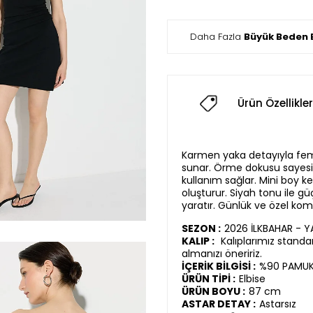
Daha Fazla
Büyük Beden E
Ürün Özellikler
Karmen yaka detayıyla fem
sunar. Örme dokusu sayesi
kullanım sağlar. Mini boy ke
oluşturur. Siyah tonu ile gü
yaratır. Günlük ve özel kom
SEZON :
2026 İLKBAHAR - 
KALIP :
Kalıplarımız standar
almanızı öneririz.
İÇERİK BİLGİSİ :
%90 PAMUK,
ÜRÜN TİPİ :
Elbise
ÜRÜN BOYU :
87 cm
ASTAR DETAY :
Astarsız