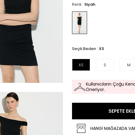
Renk :
Siyah
Seçili Beden :
XS
XS
S
M
Kullanıcıların Çoğu Kend
Öneriyor.
SEPETE EKL
HANGİ MAĞAZADA VA