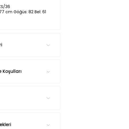
XS/36
,77 cm Göğüs: 82 Bel: 61
ri
e Koşulları
kleri