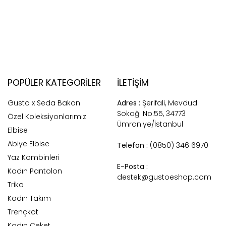
POPÜLER KATEGORILER
İLETİŞİM
Gusto x Seda Bakan
Adres :
Şerifali, Mevdudi
Sokaği No:55, 34773
Özel Koleksiyonlarımız
Ümraniye/İstanbul
Elbise
Abiye Elbise
Telefon :
(0850) 346 6970
Yaz Kombinleri
E-Posta :
Kadın Pantolon
destek@gustoeshop.com
Triko
Kadın Takım
Trençkot
Kadın Ceket