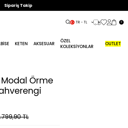
Sipariş Takip
TR − TL
0
ÖZEL
LBISE
KETEN
AKSESUAR
OUTLET
KOLEKSİYONLAR
ı Modal Örme
Kahverengi
.799,90
TL