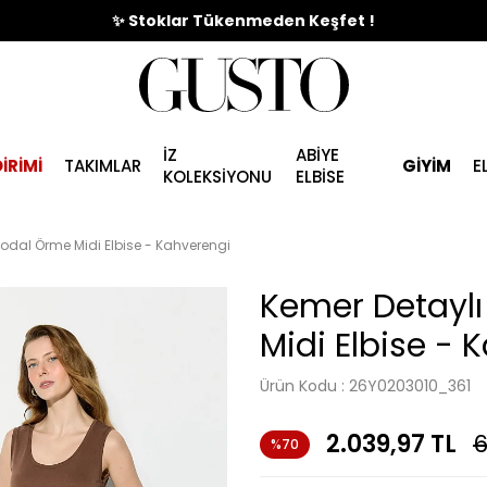
🎉%70'e Varan Büyük Yaz İndirim Başladı !
İZ
ABİYE
İRİMİ
TAKIMLAR
GİYİM
E
KOLEKSİYONU
ELBİSE
odal Örme Midi Elbise - Kahverengi
Kemer Detayl
Midi Elbise - 
Ürün Kodu :
26Y0203010_361
2.039,97
TL
6
%70