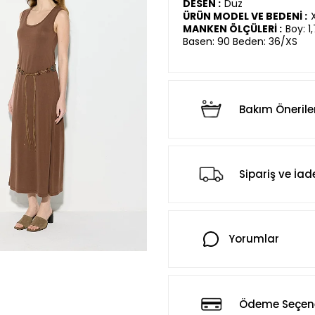
DESEN :
Düz
ÜRÜN MODEL VE BEDENİ :
MANKEN ÖLÇÜLERİ :
Boy: 1
Basen: 90 Beden: 36/XS
Bakım Önerile
Sipariş ve İad
Yorumlar
Ödeme Seçene