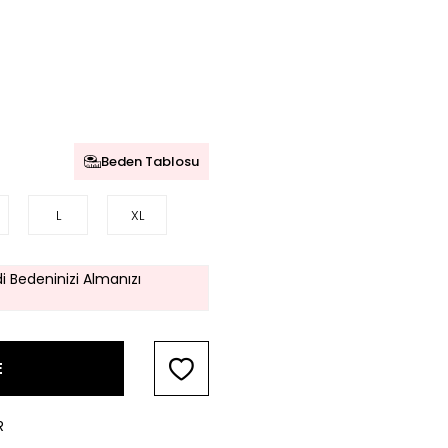
Beden Tablosu
L
XL
i Bedeninizi Almanızı
E
R