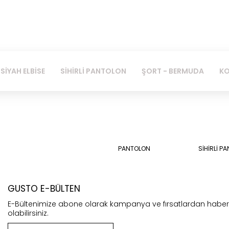
SİYAH ELBİSE
SİHİRLİ PANTOLON
ŞORT - BERMUDA
KO
PANTOLON
SİHİRLİ P
GUSTO E-BÜLTEN
E-Bültenimize abone olarak kampanya ve fırsatlardan habe
olabilirsiniz.