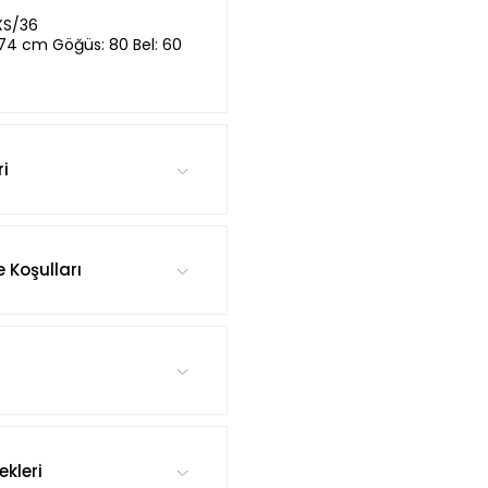
XS/36
,74 cm Göğüs: 80 Bel: 60
ri
e Koşulları
kleri