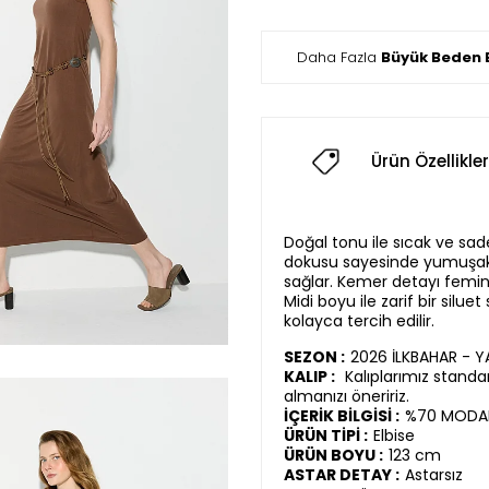
Daha Fazla
Büyük Beden E
Ürün Özellikler
Doğal tonu ile sıcak ve sad
dokusu sayesinde yumuşak 
sağlar. Kemer detayı femin
Midi boyu ile zarif bir silu
kolayca tercih edilir.
SEZON :
2026 İLKBAHAR - 
KALIP :
Kalıplarımız standar
almanızı öneririz.
İÇERİK BİLGİSİ :
%70 MODAL
ÜRÜN TİPİ :
Elbise
ÜRÜN BOYU :
123 cm
ASTAR DETAY :
Astarsız