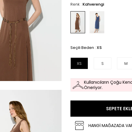
Renk :
Kahverengi
Seçili Beden :
XS
XS
S
M
Kullanıcıların Çoğu Kend
Öneriyor.
SEPETE EKL
HANGİ MAĞAZADA VA