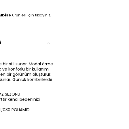
lbise
ürünleri için tıklayınız.
i
e bir stil sunar. Modal örme
ve konforlu bir kullanım
en bir görünüm oluşturur.
et sunar. Günlük kombinlerde
YAZ SEZONU
ttır kendi bedeninizi
,%30 POLİAMİD