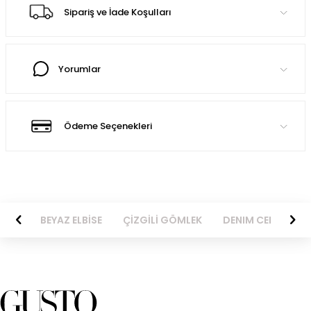
Sipariş ve İade Koşulları
Yorumlar
Ödeme Seçenekleri
BİSE
BEYAZ ELBİSE
ÇİZGİLİ GÖMLEK
DENIM CEKET