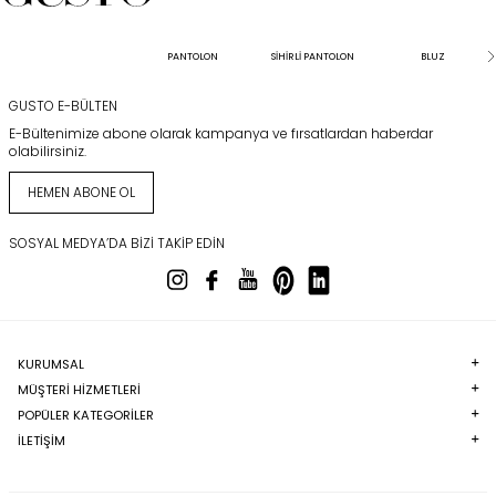
PANTOLON
SİHİRLİ PANTOLON
BLUZ
GUSTO E-BÜLTEN
E-Bültenimize abone olarak kampanya ve fırsatlardan haberdar
olabilirsiniz.
HEMEN ABONE OL
SOSYAL MEDYA’DA BIZI TAKIP EDIN
KURUMSAL
MÜŞTERI HIZMETLERI
POPÜLER KATEGORILER
İLETİŞİM