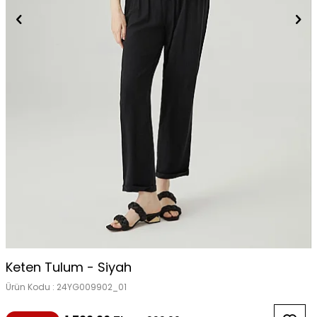
Keten Tulum - Siyah
Ürün Kodu :
24YG009902_01