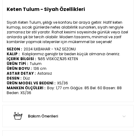
Keten Tulum - Siyah Özellikleri
Siyah Keten Tulum, şıklığı ve konforu bir araya getirir. Hafif keten
kumaşı, sıcak günlerde nefes alabilirlik sunarken, siyah rengiyle
zamansız bir stil yaratır. Rahat kesimi sayesinde günlük veya özel
anlarda şık bir tercih olabilir. Modern tasarımı, minimal ve zarif
kombinler yapmak isteyenler için mükemmel bir seçenek!
SEZON :
2024 İLKBAHAR - YAZ SEZONU
KALIP :
Kalıplarımız geniştir bir beden küçük almanızı öneririz.
İÇERİK BİLGİSİ :
%65 VİSKOZ,%35 KETEN
ÜRÜN TİPİ :
Tulum
ÜRÜN BOYU :
136 cm
ASTAR DETAY :
Astarsız
DESEN :
Düz
ÜRÜN MODEL VE BEDENİ :
XS/36
MANKEN ÖLÇÜLERİ :
Boy: 1,77 cm Göğüs: 85 Bel: 60 Basen: 88
Beden: XS/36
Bakım Önerileri