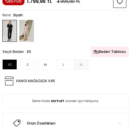
1.799,96
TL
4.999,90
TL
%60+%10
Renk :
Siyah
Seçili Beden :
XS
Beden Tablosu
XS
S
M
L
XL
HANGİ MAĞAZADA VAR
Daha Fazla
OUTLET
ürünleri için tıklayınız.
Ürün Özellikleri