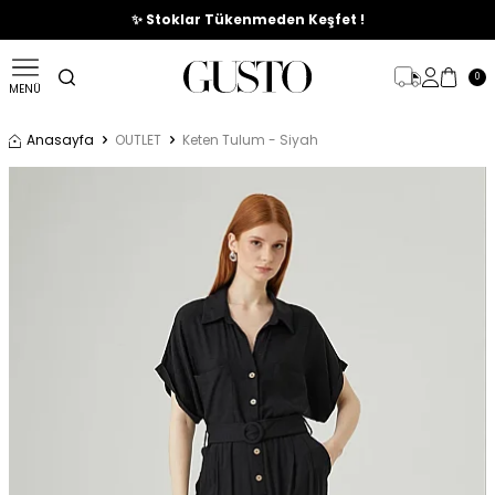
🎉%70'e Varan Büyük Yaz İndirim Başladı !
✨ Stoklar Tükenmeden Keşfet !
0
MENÜ
Anasayfa
OUTLET
Keten Tulum - Siyah