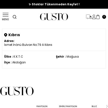
🎉%70'e Varan Büyük Yaz İndirim Başladı !
✨ Stoklar Tükenmeden Keşfet !
0
MENÜ
Kıbrıs
Adres:
İsmet İnönü Bulvarı No:79 A Kıbrıs
Ülke :
K.K.T.C
Şehir :
Mağusa
İlçe :
Akdoğan
PANTOLON
SİHİRLİ PANTOLON
BLUZ