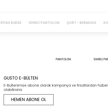
SİHİRLİ PANTOLON
ŞORT - BERMUDA
KOT PANTOLON
PANTOLON
SİHİRLİ P
GUSTO E-BÜLTEN
E-Bültenimize abone olarak kampanya ve fırsatlardan habe
olabilirsiniz.
HEMEN ABONE OL