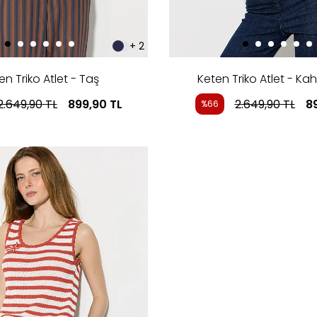
+ 2
en Triko Atlet - Taş
Keten Triko Atlet - Ka
2.649,90
TL
899,90
TL
2.649,90
TL
8
%66