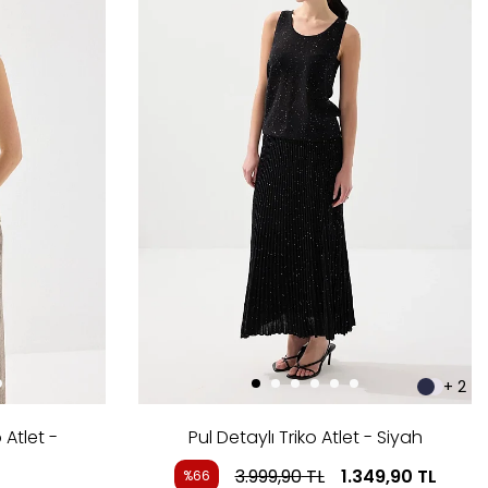
+ 2
 Atlet -
Pul Detaylı Triko Atlet - Siyah
3.999,90
TL
1.349,90
TL
%66