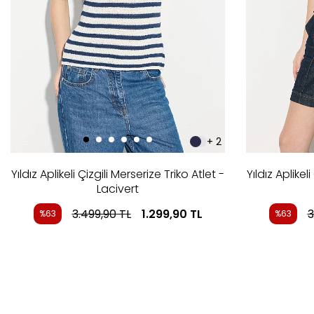
+ 2
Yıldız Aplikeli Çizgili Merserize Triko Atlet -
Yıldız Aplikel
Lacivert
3.499,90
TL
1.299,90
TL
3
%63
%63