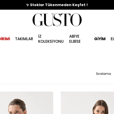
🎉%70'e Varan Büyük Yaz İndirim Başladı !
İZ
ABİYE
İRİMİ
TAKIMLAR
GİYİM
E
KOLEKSİYONU
ELBİSE