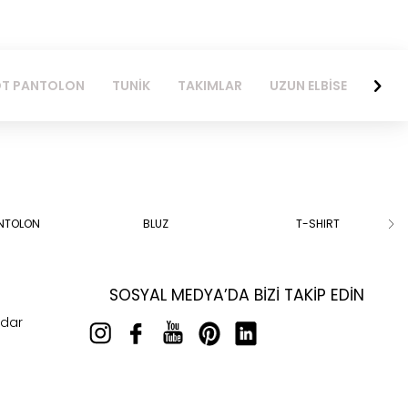
TUNİK
TAKIMLAR
UZUN ELBİSE
MİNİ ETEK
KISA ELB
ANTOLON
BLUZ
T-SHIRT
SOSYAL MEDYA’DA BIZI TAKIP EDIN
rdar