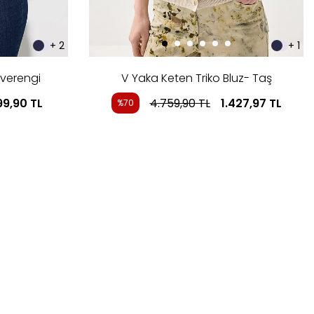
+ 2
+ 1
hverengi
V Yaka Keten Triko Bluz- Taş
99,90
TL
4.759,90
TL
1.427,97
TL
%70