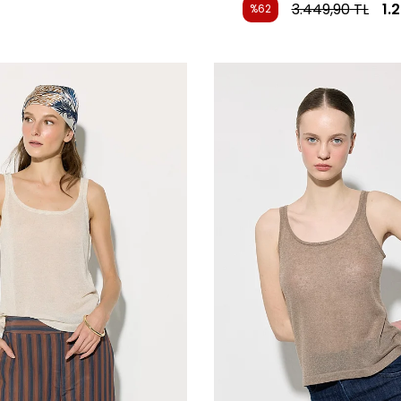
3.449,90
TL
1.
%62