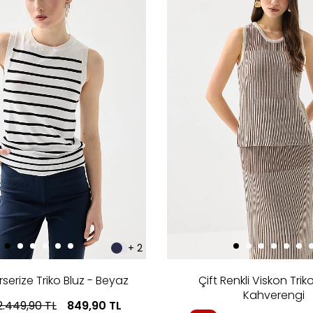
+ 2
rserize Triko Bluz - Beyaz
Çift Renkli Viskon Triko
Kahverengi
2.449,90
TL
849,90
TL