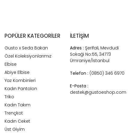
POPÜLER KATEGORILER
İLETİŞİM
Gusto x Seda Bakan
Adres :
Şerifali, Mevdudi
Sokaği No:55, 34773
Özel Koleksiyonlarımız
Ümraniye/İstanbul
Elbise
Abiye Elbise
Telefon :
(0850) 346 6970
Yaz Kombinleri
E-Posta :
Kadın Pantolon
destek@gustoeshop.com
Triko
Kadın Takım
Trençkot
Kadın Ceket
Üst Giyim