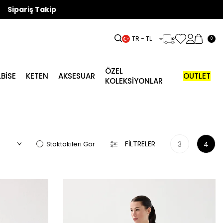
Sipariş Takip
TR − TL
0
ÖZEL
LBISE
KETEN
AKSESUAR
OUTLET
KOLEKSİYONLAR
FILTRELER
Stoktakileri Gör
3
4