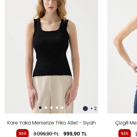
+ 2
Kare Yaka Merserize Triko Atlet - Siyah
Çizgili Me
3.099,90
TL
999,90
TL
%68
%65