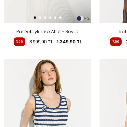
+ 2
Pul Detaylı Triko Atlet - Beyaz
Ket
3.999,90
TL
1.349,90
TL
%66
%66