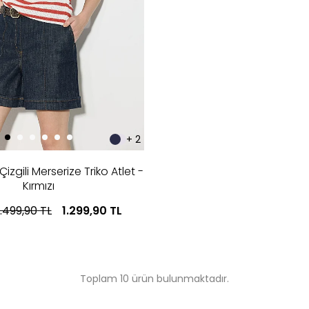
+ 2
i Çizgili Merserize Triko Atlet -
Kırmızı
.499,90
TL
1.299,90
TL
Toplam 10 ürün bulunmaktadır.