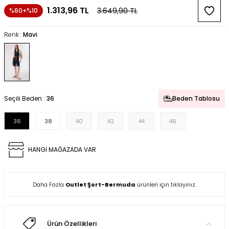
1.313,96
TL
3.649,90
TL
%60+%10
Renk :
Mavi
Seçili Beden :
36
Beden Tablosu
36
38
40
42
44
46
HANGİ MAĞAZADA VAR
Daha Fazla
Outlet Şort-Bermuda
ürünleri için tıklayınız.
Ürün Özellikleri