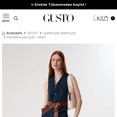
🎉%70'e Varan Büyük Yaz İndirim Başladı !
✨ Stoklar Tükenmeden Keşfet !
0
MENÜ
Anasayfa
OUTLET
Outlet Şort-Bermuda
Kot Bermuda Şort - Mavi