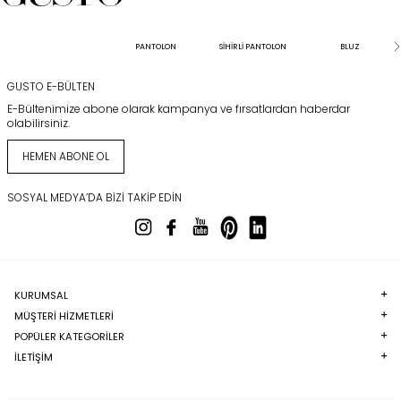
PANTOLON
SİHİRLİ PANTOLON
BLUZ
GUSTO E-BÜLTEN
E-Bültenimize abone olarak kampanya ve fırsatlardan haberdar
olabilirsiniz.
HEMEN ABONE OL
SOSYAL MEDYA’DA BIZI TAKIP EDIN
KURUMSAL
MÜŞTERI HIZMETLERI
POPÜLER KATEGORILER
İLETİŞİM