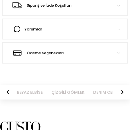
Sipariş ve İade Koşulları
Yorumlar
Ödeme Seçenekleri
BİSE
BEYAZ ELBİSE
ÇİZGİLİ GÖMLEK
DENIM CEKET