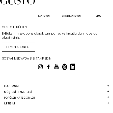
PANTOLON
SİHİRLİ PANTOLON
BLUZ
GUSTO E-BÜLTEN
E-Bültenimize abone olarak kampanya ve fırsatlardan haberdar
olabilirsiniz.
HEMEN ABONE OL
SOSYAL MEDYA’DA BIZI TAKIP EDIN
KURUMSAL
MÜŞTERI HIZMETLERI
POPÜLER KATEGORILER
İLETİŞİM