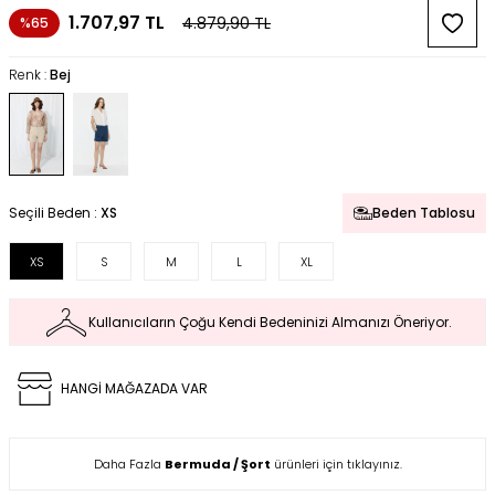
1.707,97
TL
4.879,90
TL
%65
Renk :
Bej
Seçili Beden :
XS
Beden Tablosu
XS
S
M
L
XL
Kullanıcıların Çoğu Kendi Bedeninizi Almanızı Öneriyor.
HANGİ MAĞAZADA VAR
Daha Fazla
Bermuda / Şort
ürünleri için tıklayınız.