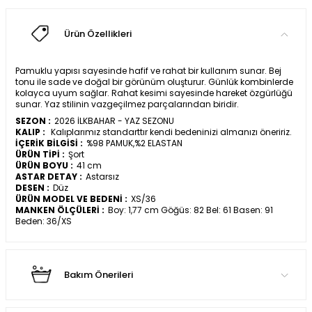
Ürün Özellikleri
Pamuklu yapısı sayesinde hafif ve rahat bir kullanım sunar. Bej
tonu ile sade ve doğal bir görünüm oluşturur. Günlük kombinlerde
kolayca uyum sağlar. Rahat kesimi sayesinde hareket özgürlüğü
sunar. Yaz stilinin vazgeçilmez parçalarından biridir.
SEZON :
2026 İLKBAHAR - YAZ SEZONU
KALIP :
Kalıplarımız standarttır kendi bedeninizi almanızı öneririz.
İÇERİK BİLGİSİ :
%98 PAMUK,%2 ELASTAN
ÜRÜN TİPİ :
Şort
ÜRÜN BOYU :
41 cm
ASTAR DETAY :
Astarsız
DESEN :
Düz
ÜRÜN MODEL VE BEDENİ :
XS/36
MANKEN ÖLÇÜLERİ :
Boy: 1,77 cm Göğüs: 82 Bel: 61 Basen: 91
Beden: 36/XS
Bakım Önerileri