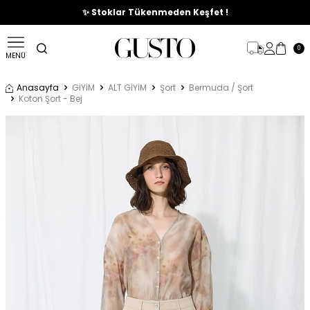
🎉%70'e Varan Büyük Yaz İndirim Başladı !
✨ Stoklar Tükenmeden Keşfet !
0
MENÜ
Anasayfa
GİYİM
ALT GİYİM
Şort
Bermuda / Şort
Koton Şort - Bej