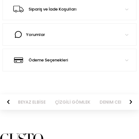
Sipariş ve İade Koşulları
Yorumlar
Ödeme Seçenekleri
BİSE
BEYAZ ELBİSE
ÇİZGİLİ GÖMLEK
DENIM CEKET