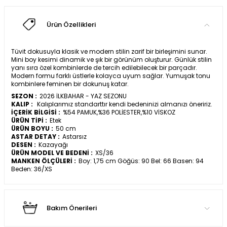
Ürün Özellikleri
Tüvit dokusuyla klasik ve modern stilin zarif bir birleşimini sunar.
Mini boy kesimi dinamik ve şık bir görünüm oluşturur. Günlük stilin
yanı sıra özel kombinlerde de tercih edilebilecek bir parçadır.
Modern formu farklı üstlerle kolayca uyum sağlar. Yumuşak tonu
kombinlere feminen bir dokunuş katar.
SEZON :
2026 İLKBAHAR - YAZ SEZONU
KALIP :
Kalıplarımız standarttır kendi bedeninizi almanızı öneririz.
İÇERİK BİLGİSİ :
%54 PAMUK,%36 POLİESTER,%10 VİSKOZ
ÜRÜN TİPİ :
Etek
ÜRÜN BOYU :
50 cm
ASTAR DETAY :
Astarsız
DESEN :
Kazayağı
ÜRÜN MODEL VE BEDENİ :
XS/36
MANKEN ÖLÇÜLERİ :
Boy: 1,75 cm Göğüs: 90 Bel: 66 Basen: 94
Beden: 36/XS
Bakım Önerileri