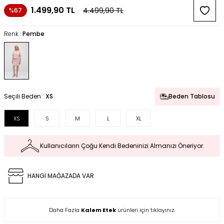
1.499,90
TL
4.499,90
TL
%67
Renk :
Pembe
Seçili Beden :
XS
Beden Tablosu
XS
S
M
L
XL
Kullanıcıların Çoğu Kendi Bedeninizi Almanızı Öneriyor.
HANGİ MAĞAZADA VAR
Daha Fazla
Kalem Etek
ürünleri için tıklayınız.