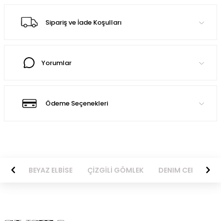
Sipariş ve İade Koşulları
Yorumlar
Ödeme Seçenekleri
BİSE
BEYAZ ELBİSE
ÇİZGİLİ GÖMLEK
DENIM CEKET