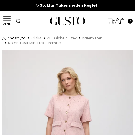
🎉%70'e Varan Büyük Yaz İndirim Başladı !
✨ Stoklar Tükenmeden Keşfet !
0
MENÜ
Anasayfa
GİYİM
ALT GİYİM
Etek
Kalem Etek
Koton Tüvit Mini Etek - Pembe