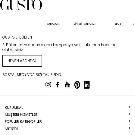
PANTOLON
SİHİRLİ PANTOLON
BLUZ
GUSTO E-BÜLTEN
E-Bültenimize abone olarak kampanya ve fırsatlardan haberdar
olabilirsiniz.
HEMEN ABONE OL
SOSYAL MEDYA’DA BIZI TAKIP EDIN
KURUMSAL
MÜŞTERI HIZMETLERI
POPÜLER KATEGORILER
İLETİŞİM