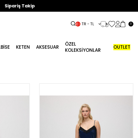
Sipariş Takip
TR − TL
0
ÖZEL
LBISE
KETEN
AKSESUAR
OUTLET
KOLEKSİYONLAR