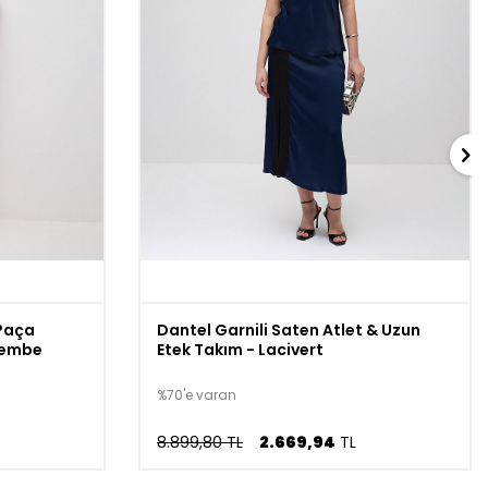
 Paça
Dantel Garnili Saten Atlet & Uzun
Pembe
Etek Takım - Lacivert
%70'e varan
8.899,80 TL
2.669,94
TL