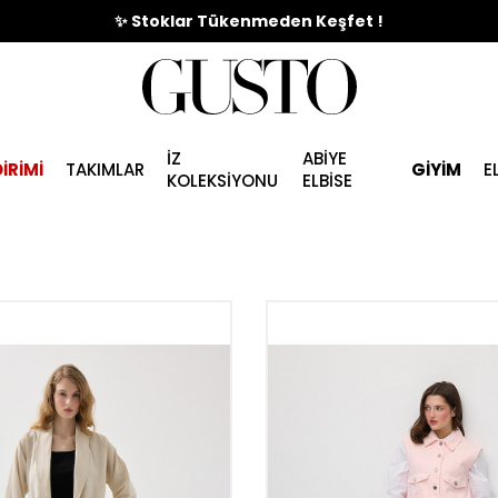
🎉%70'e Varan Büyük Yaz İndirim Başladı !
✨ Stoklar Tükenmeden Keşfet !
İZ
ABİYE
İRİMİ
TAKIMLAR
GİYİM
E
KOLEKSİYONU
ELBİSE