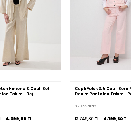
eten Kimono & Cepli Bol
Cepli Yelek & 5 Cepli Boru
lon Takım - Bej
Denim Pantolon Takım - 
%70'e varan
L
4.399,96
TL
13.749,80 TL
4.199,80
TL