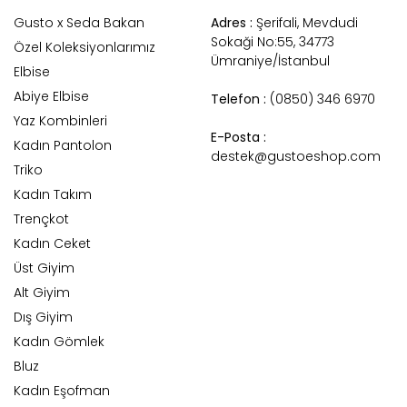
Gusto x Seda Bakan
Adres :
Şerifali, Mevdudi
Sokaği No:55, 34773
Özel Koleksiyonlarımız
Ümraniye/İstanbul
Elbise
Abiye Elbise
Telefon :
(0850) 346 6970
Yaz Kombinleri
E-Posta :
Kadın Pantolon
destek@gustoeshop.com
Triko
Kadın Takım
Trençkot
Kadın Ceket
Üst Giyim
Alt Giyim
Dış Giyim
Kadın Gömlek
Bluz
Kadın Eşofman