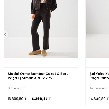
Modal Örme Bomber Ceket & Boru
Şal Yaka K
Paça Eşofman Altı Takım -
Paça Panto
Kahverengi
%70'e varan
%70'e varan
16.899,80 TL
5.299,87
TL
14.649,80 T