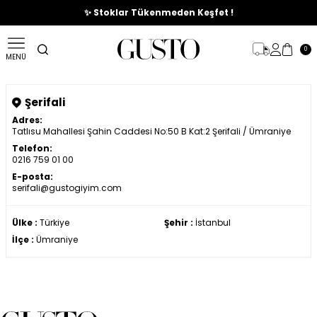
🎉%70'e Varan Büyük Yaz İndirim Başladı !
✨ Stoklar Tükenmeden Keşfet !
0
MENÜ
Şerifali
Adres:
Tatlısu Mahallesi Şahin Caddesi No:50 B Kat:2 Şerifali / Ümraniye
Telefon:
0216 759 01 00
E-posta:
serifali@gustogiyim.com
Ülke :
Türkiye
Şehir :
İstanbul
İlçe :
Ümraniye