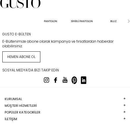
PANTOLON
SİHİRLİ PANTOLON
BLUZ
GUSTO E-BÜLTEN
E-Bültenimize abone olarak kampanya ve fırsatlardan haberdar
olabilirsiniz.
HEMEN ABONE OL
SOSYAL MEDYA’DA BIZI TAKIP EDIN
KURUMSAL
MÜŞTERI HIZMETLERI
POPÜLER KATEGORILER
İLETİŞİM