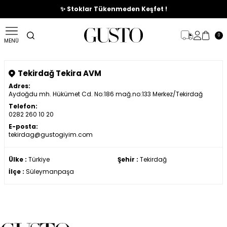
🎉%70'e Varan Büyük Yaz İndirim Başladı !
✨ Stoklar Tükenmeden Keşfet !
0
MENÜ
Tekirdağ Tekira AVM
Adres:
Aydoğdu mh. Hükümet Cd. No:186 mağ.no:133 Merkez/Tekirdağ
Telefon:
0282 260 10 20
E-posta:
tekirdag@gustogiyim.com
Ülke :
Türkiye
Şehir :
Tekirdağ
İlçe :
Süleymanpaşa