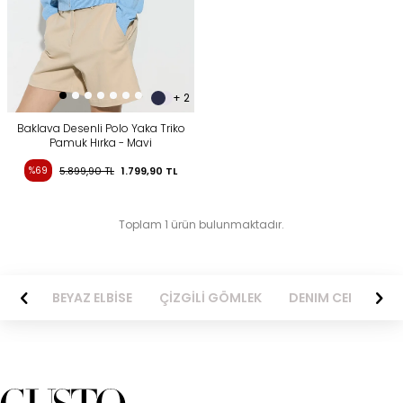
+ 2
Baklava Desenli Polo Yaka Triko
Pamuk Hırka - Mavi
%69
5.899,90
TL
1.799,90
TL
Toplam 1 ürün bulunmaktadır.
BİSE
BEYAZ ELBİSE
ÇİZGİLİ GÖMLEK
DENIM CEKET