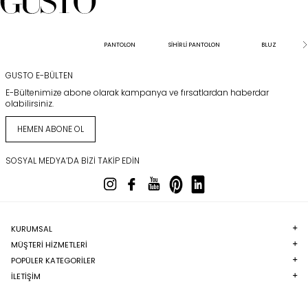
PANTOLON
SİHİRLİ PANTOLON
BLUZ
GUSTO E-BÜLTEN
E-Bültenimize abone olarak kampanya ve fırsatlardan haberdar
olabilirsiniz.
HEMEN ABONE OL
SOSYAL MEDYA’DA BIZI TAKIP EDIN
KURUMSAL
MÜŞTERI HIZMETLERI
POPÜLER KATEGORILER
İLETİŞİM