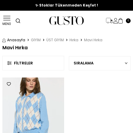
🎉%70'e Varan Büyük Yaz İndirim Başladı !
✨ Stoklar Tükenmeden Keşfet !
0
MENÜ
Anasayfa
GİYİM
ÜST GİYİM
Hırka
Mavi Hırka
Mavi Hırka
FILTRELER