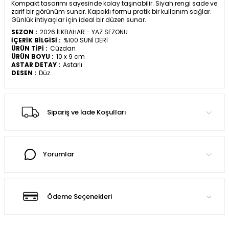
Kompakt tasarımı sayesinde kolay taşınabilir. Siyah rengi sade ve
zarif bir görünüm sunar. Kapaklı formu pratik bir kullanım sağlar.
Günlük ihtiyaçlar için ideal bir düzen sunar.
SEZON :
2026 İLKBAHAR - YAZ SEZONU
İÇERİK BİLGİSİ :
%100 SUNİ DERİ
ÜRÜN TİPİ :
Cüzdan
ÜRÜN BOYU :
10 x 9 cm
ASTAR DETAY :
Astarlı
DESEN :
Düz
Sipariş ve İade Koşulları
Yorumlar
Ödeme Seçenekleri