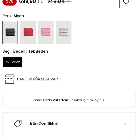
699,90
TL
2.299,90
TL
%70
Renk :
Siyah
Seçili Beden :
Tek Beden
Tek Beden
HANGİ MAĞAZADA VAR
Daha Fazla
Cüzdan
ürünleri için tıklayınız.
Ürün Özellikleri