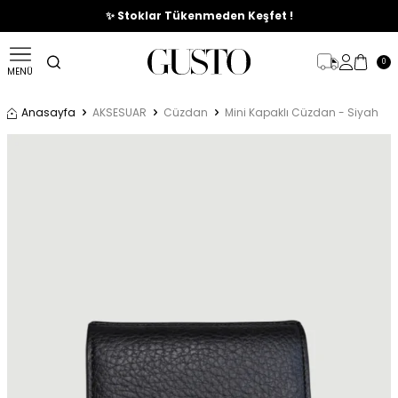
🎉%70'e Varan Büyük Yaz İndirim Başladı !
✨ Stoklar Tükenmeden Keşfet !
0
MENÜ
Anasayfa
AKSESUAR
Cüzdan
Mini Kapaklı Cüzdan - Siyah