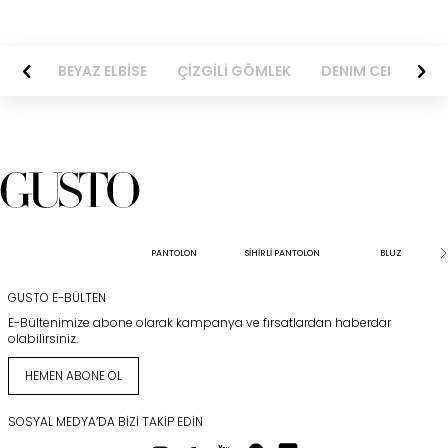
BİSE
BEYAZ ELBİSE
ÇİZGİLİ GÖMLEK
DENIM CEKET
PANTOLON
SİHİRLİ PANTOLON
BLUZ
GUSTO E-BÜLTEN
E-Bültenimize abone olarak kampanya ve fırsatlardan haberdar
olabilirsiniz.
HEMEN ABONE OL
SOSYAL MEDYA’DA BIZI TAKIP EDIN