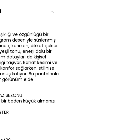
i
ıklığı ve özgünlüğü bir
ogram deseniyle süslenmiş
ana çıkarırken, dikkat çekici
şil tonu, enerji dolu bir
m detayları da kişisel
liği taşıyor. Rahat kesimi ve
nfor sağlarken, stilinize
unuş katıyor. Bu pantolonla
ir görünüm elde
YAZ SEZONU
ir bir beden küçük almanızı
STER