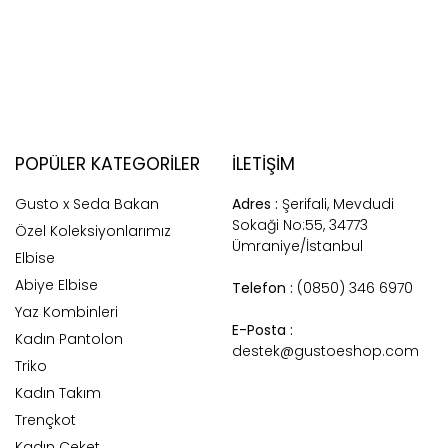
POPÜLER KATEGORILER
İLETİŞİM
Gusto x Seda Bakan
Adres :
Şerifali, Mevdudi
Sokaği No:55, 34773
Özel Koleksiyonlarımız
Ümraniye/İstanbul
Elbise
Abiye Elbise
Telefon :
(0850) 346 6970
Yaz Kombinleri
E-Posta :
Kadın Pantolon
destek@gustoeshop.com
Triko
Kadın Takım
Trençkot
Kadın Ceket