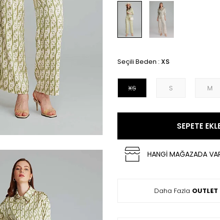
Seçili Beden :
XS
XS
S
M
SEPETE EKL
HANGİ MAĞAZADA VA
Daha Fazla
OUTLET