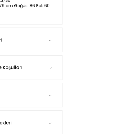
XS/36
,79 cm Göğüs: 86 Bel: 60
ri
e Koşulları
kleri