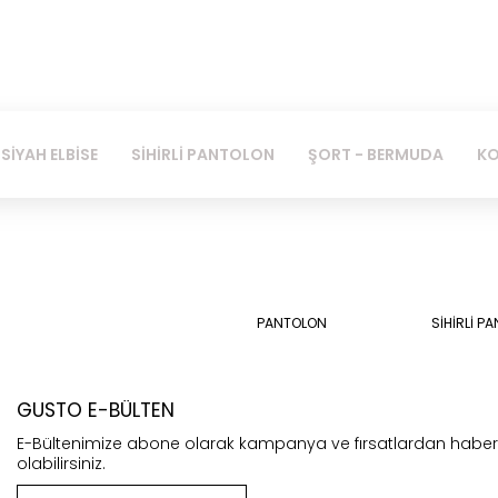
SİYAH ELBİSE
SİHİRLİ PANTOLON
ŞORT - BERMUDA
KO
PANTOLON
SİHİRLİ P
GUSTO E-BÜLTEN
E-Bültenimize abone olarak kampanya ve fırsatlardan habe
olabilirsiniz.