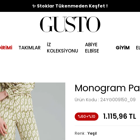
🎉%70'e Varan Büyük Yaz İndirim Başladı !
✨ Stoklar Tükenmeden Keşfet !
İZ
ABİYE
İRİMİ
TAKIMLAR
GİYİM
E
KOLEKSİYONU
ELBİSE
Monogram Pan
Ürün Kodu :
24YG009150_09
1.115,96
TL
%60+%10
Renk :
Yeşil