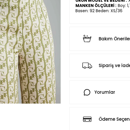
ÜRÜN MODEL VE BEDENİ :
MANKEN ÖLÇÜLERİ :
Boy: 1
Basen: 92 Beden: XS/36
Bakım Önerile
Sipariş ve İad
Yorumlar
Ödeme Seçene