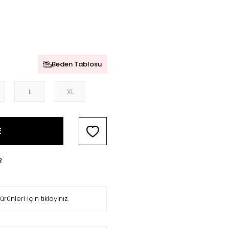
Beden Tablosu
L
XL
E
R
ürünleri için tıklayınız.