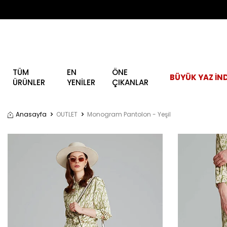
TÜM
EN
ÖNE
BÜYÜK YAZ İND
ÜRÜNLER
YENİLER
ÇIKANLAR
Anasayfa
OUTLET
Monogram Pantolon - Yeşil