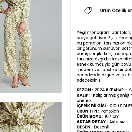
Ürün Özellikler
Yeşil monogram pantolon, ş
araya getiriyor. Eşsiz mon
bu pantolon, tarzınızı ön pl
bir görünüm sunuyor. Soft ye
duruş sergilerken, monogra
tarzınıza özgü bir imza nite
esnek kumaşıyla gün boyu ko
modern ve sofistike bir dok
her adımda özgün ve şık b
edeceksiniz.
SEZON :
2024 İLKBAHAR - 
KALIP :
Kalıplarımız genişt
öneririz.
İÇERİK BİLGİSİ :
%100 POLİE
ÜRÜN TİPİ :
Pantolon
ÜRÜN BOYU :
107 cm
ASTAR DETAY :
Astarsız
DESEN :
Desenli