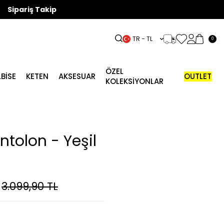
Sipariş Takip
TR − TL
0
ÖZEL
LBISE
KETEN
AKSESUAR
OUTLET
KOLEKSİYONLAR
tolon - Yeşil
3.099,90
TL