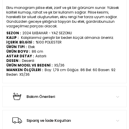
Ekru monogram pilise etek, zarif ve şık bir görünüm sunar. Yüksek
kaliteli kumaşı, rahat ve şık bir kullanım sağlar. Pilise kesimi,
hareketli bir siluet oluştururken, ekru rengi her tarza uyum sağlar.
Gündüzden geceye şıklığınızı taşıyan bu etek, gardırobunuzun
vazgeçilmez parçası olacak.
SEZON :
2024 İLKBAHAR - YAZ SEZONU
KALIP :
Kalıplarımız geniştir bir beden küçük almanızı öneririz.
İÇERİK BİLGİSİ :
%100 POLİESTER
ÜRÜN TİPİ :
Etek
ÜRÜN BOYU :
86 cm
ASTAR DETAY :
Astarlı
DESEN :
Desenli
ÜRÜN MODEL VE BEDENİ :
XS/36
MANKEN ÖLÇÜLERİ :
Boy: 1,79 cm Göğüs: 86 Bel: 60 Basen: 92
Beden: XS/36
Bakım Önerileri
Sipariş ve İade Koşulları