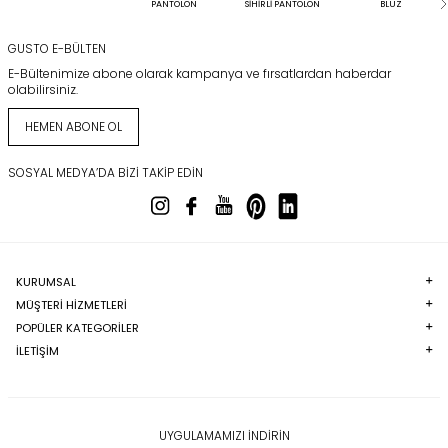
PANTOLON
SİHİRLİ PANTOLON
BLUZ
GUSTO E-BÜLTEN
E-Bültenimize abone olarak kampanya ve fırsatlardan haberdar
olabilirsiniz.
HEMEN ABONE OL
SOSYAL MEDYA’DA BIZI TAKIP EDIN
KURUMSAL
MÜŞTERI HIZMETLERI
POPÜLER KATEGORILER
İLETİŞİM
UYGULAMAMIZI İNDİRİN