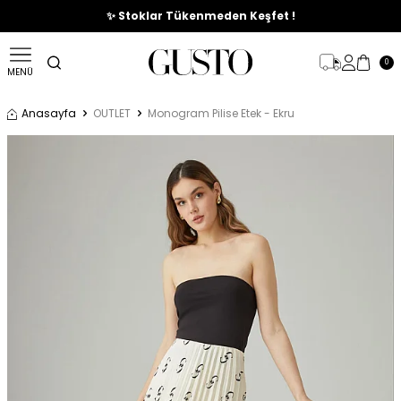
🎉%70'e Varan Büyük Yaz İndirim Başladı !
✨ Stoklar Tükenmeden Keşfet !
0
MENÜ
Anasayfa
OUTLET
Monogram Pilise Etek - Ekru