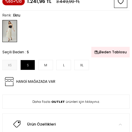
1.241,96
TL
3.449,90
TL
%60+%10
Renk :
Ekru
Seçili Beden :
S
Beden Tablosu
XS
S
M
L
XL
HANGİ MAĞAZADA VAR
Daha Fazla
OUTLET
ürünleri için tıklayınız.
Ürün Özellikleri