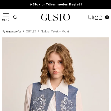
🎉%70'e Varan Büyük Yaz İndirim Başladı !
✨ Stoklar Tükenmeden Keşfet !
0
MENÜ
Anasayfa
OUTLET
Nakışlı Yelek - Mavi