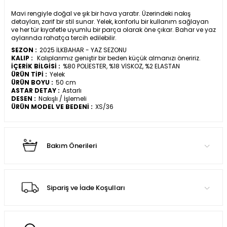
Mavi rengiyle doğal ve şık bir hava yaratır. Üzerindeki nakış
detayları, zarif bir stil sunar. Yelek, konforlu bir kullanım sağlayan
ve her tür kıyafetle uyumlu bir parça olarak öne çıkar. Bahar ve yaz
aylarında rahatça tercih edilebilir.
SEZON :
2025 İLKBAHAR - YAZ SEZONU
KALIP :
Kalıplarımız geniştir bir beden küçük almanızı öneririz.
İÇERİK BİLGİSİ :
%80 POLİESTER, %18 VİSKOZ, %2 ELASTAN
ÜRÜN TİPİ :
Yelek
ÜRÜN BOYU :
50 cm
ASTAR DETAY :
Astarlı
DESEN :
Nakışlı / İşlemeli
ÜRÜN MODEL VE BEDENİ :
XS/36
Bakım Önerileri
Sipariş ve İade Koşulları