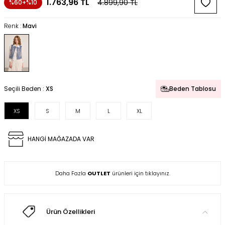
1.763,96
TL
4.899,90
TL
%60+%10
Renk :
Mavi
Seçili Beden :
XS
Beden Tablosu
XS
S
M
L
XL
HANGİ MAĞAZADA VAR
Daha Fazla
OUTLET
ürünleri için tıklayınız.
Ürün Özellikleri