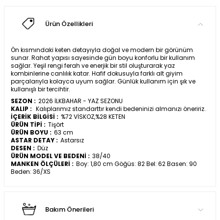
Ürün Özellikleri
Ön kısmındaki keten detayıyla doğal ve modern bir görünüm
sunar. Rahat yapısı sayesinde gün boyu konforlu bir kullanım
sağlar. Yeşil rengi ferah ve enerjik bir stil oluşturarak yaz
kombinlerine canlılık katar. Hafif dokusuyla farklı alt giyim
parçalarıyla kolayca uyum sağlar. Günlük kullanım için şık ve
kullanışlı bir tercihtir.
SEZON :
2026 İLKBAHAR - YAZ SEZONU
KALIP :
Kalıplarımız standarttır kendi bedeninizi almanızı öneririz.
İÇERİK BİLGİSİ :
%72 VİSKOZ,%28 KETEN
ÜRÜN TİPİ :
Tişört
ÜRÜN BOYU :
63 cm
ASTAR DETAY :
Astarsız
DESEN :
Düz
ÜRÜN MODEL VE BEDENİ :
38/40
MANKEN ÖLÇÜLERİ :
Boy: 1,80 cm Göğüs: 82 Bel: 62 Basen: 90
Beden: 36/XS
Bakım Önerileri