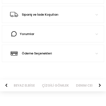
Sipariş ve İade Koşulları
Yorumlar
Ödeme Seçenekleri
BİSE
BEYAZ ELBİSE
ÇİZGİLİ GÖMLEK
DENIM CEKET