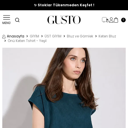
🎉%70'e Varan Büyük Yaz İndirim Başladı !
✨ Stoklar Tükenmeden Keşfet !
0
MENÜ
Anasayfa
GİYİM
ÜST GİYİM
Bluz ve Gömlek
Keten Bluz
Önü Keten Tshirt - Yeşil