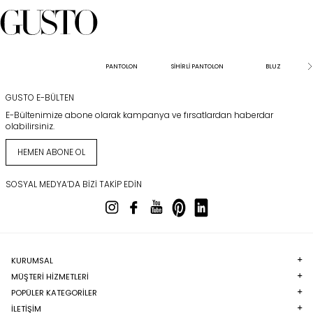
PANTOLON
SİHİRLİ PANTOLON
BLUZ
GUSTO E-BÜLTEN
E-Bültenimize abone olarak kampanya ve fırsatlardan haberdar
olabilirsiniz.
HEMEN ABONE OL
SOSYAL MEDYA’DA BIZI TAKIP EDIN
KURUMSAL
MÜŞTERI HIZMETLERI
POPÜLER KATEGORILER
İLETİŞİM