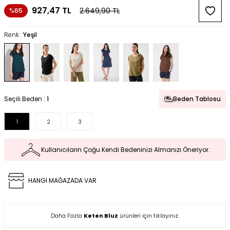
927,47
TL
2.649,90
TL
%65
Renk :
Yeşil
Seçili Beden :
1
Beden Tablosu
1
2
3
Kullanıcıların Çoğu Kendi Bedeninizi Almanızı Öneriyor.
HANGİ MAĞAZADA VAR
Daha Fazla
Keten Bluz
ürünleri için tıklayınız.