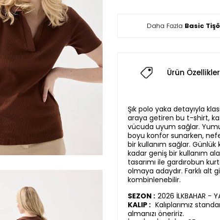
Daha Fazla
Basic Tiş
Ürün Özellikler
Şık polo yaka detayıyla klas
araya getiren bu t-shirt, 
vücuda uyum sağlar. Yumu
boyu konfor sunarken, nefe
bir kullanım sağlar. Günlük 
kadar geniş bir kullanım al
tasarımı ile gardırobun kurt
olmaya adaydır. Farklı alt g
kombinlenebilir.
SEZON :
2026 İLKBAHAR - 
KALIP :
Kalıplarımız standar
almanızı öneririz.