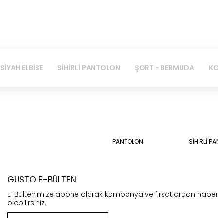
SİYAH ELBİSE
SİHİRLİ PANTOLON
ŞORT - BERMUDA
KO
PANTOLON
SİHİRLİ P
GUSTO E-BÜLTEN
E-Bültenimize abone olarak kampanya ve fırsatlardan habe
olabilirsiniz.