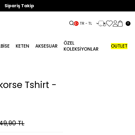
Sipariş Takip
TR − TL
0
ÖZEL
LBISE
KETEN
AKSESUAR
OUTLET
KOLEKSİYONLAR
orse Tshirt -
49,90
TL