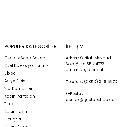
POPÜLER KATEGORILER
İLETİŞİM
Gusto x Seda Bakan
Adres :
Şerifali, Mevdudi
Sokaği No:55, 34773
Özel Koleksiyonlarımız
Ümraniye/İstanbul
Elbise
Abiye Elbise
Telefon :
(0850) 346 6970
Yaz Kombinleri
E-Posta :
Kadın Pantolon
destek@gustoeshop.com
Triko
Kadın Takım
Trençkot
Kadın Ceket