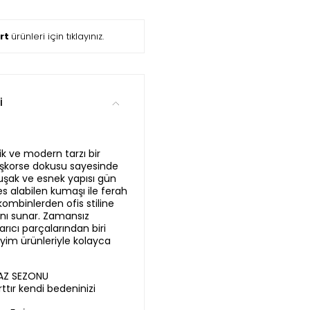
ört
ürünleri için tıklayınız.
i
ik ve modern tarzı bir
kaşkorse dokusu sayesinde
şak ve esnek yapısı gün
s alabilen kumaşı ile ferah
kombinlerden ofis stiline
anı sunar. Zamansız
arıcı parçalarından biri
iyim ürünleriyle kolayca
YAZ SEZONU
ttır kendi bedeninizi