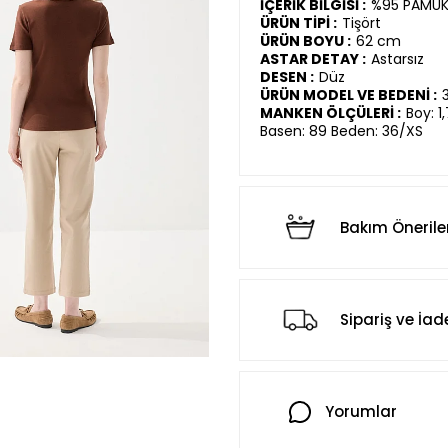
İÇERİK BİLGİSİ :
%95 PAMUK,
ÜRÜN TİPİ :
Tişört
ÜRÜN BOYU :
62 cm
ASTAR DETAY :
Astarsız
DESEN :
Düz
ÜRÜN MODEL VE BEDENİ :
MANKEN ÖLÇÜLERİ :
Boy: 1
Basen: 89 Beden: 36/XS
Bakım Önerile
Sipariş ve İad
Yorumlar