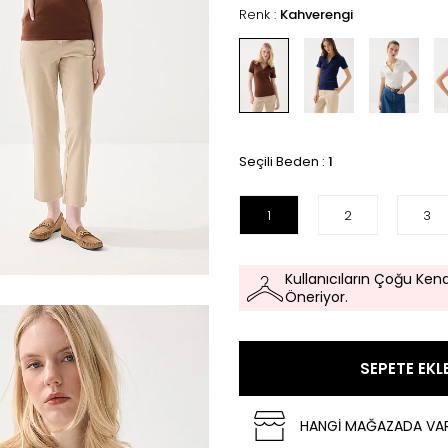
Renk :
Kahverengi
Seçili Beden :
1
1
2
3
Kullanıcıların Çoğu Kend
Öneriyor.
SEPETE EKL
HANGİ MAĞAZADA VA