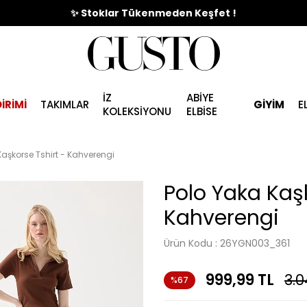
🎉%70'e Varan Büyük Yaz İndirim Başladı !
✨ Stoklar Tükenmeden Keşfet !
İZ
ABİYE
İRİMİ
TAKIMLAR
GİYİM
E
KOLEKSİYONU
ELBİSE
Kaşkorse Tshirt - Kahverengi
Polo Yaka Kaşk
Kahverengi
Ürün Kodu :
26YGN003_361
999,99
TL
3.0
%67