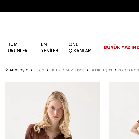
TÜM
EN
ÖNE
BÜYÜK YAZ İND
ÜRÜNLER
YENİLER
ÇIKANLAR
Anasayfa
GİYİM
ÜST GİYİM
Tişört
Basic Tişört
Polo Yaka 