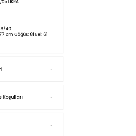
%5 LİKRA
38/40
,77 cm Göğüs: 81 Bel: 61
ri
e Koşulları