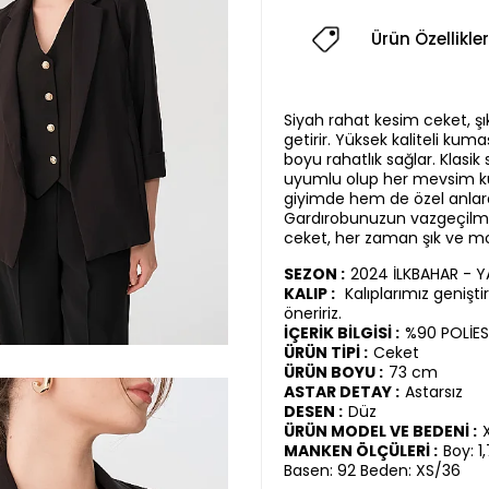
Ürün Özellikler
Siyah rahat kesim ceket, şık
getirir. Yüksek kaliteli kuma
boyu rahatlık sağlar. Klasik
uyumlu olup her mevsim kul
giyimde hem de özel anlarda
Gardırobunuzun vazgeçilm
ceket, her zaman şık ve mo
SEZON :
2024 İLKBAHAR - 
KALIP :
Kalıplarımız genişt
öneririz.
İÇERİK BİLGİSİ :
%90 POLİES
ÜRÜN TİPİ :
Ceket
ÜRÜN BOYU :
73 cm
ASTAR DETAY :
Astarsız
DESEN :
Düz
ÜRÜN MODEL VE BEDENİ :
MANKEN ÖLÇÜLERİ :
Boy: 1
Basen: 92 Beden: XS/36