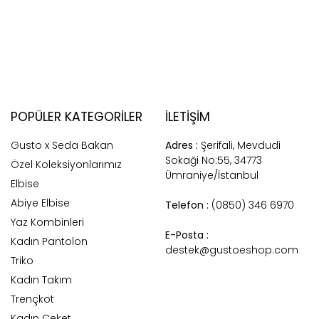
POPÜLER KATEGORILER
İLETİŞİM
Gusto x Seda Bakan
Adres :
Şerifali, Mevdudi
Sokaği No:55, 34773
Özel Koleksiyonlarımız
Ümraniye/İstanbul
Elbise
Abiye Elbise
Telefon :
(0850) 346 6970
Yaz Kombinleri
E-Posta :
Kadın Pantolon
destek@gustoeshop.com
Triko
Kadın Takım
Trençkot
Kadın Ceket