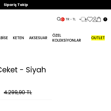
Sipariş Takip
TR − TL
0
ÖZEL
LBISE
KETEN
AKSESUAR
OUTLET
KOLEKSİYONLAR
eket - Siyah
4.299,90
TL