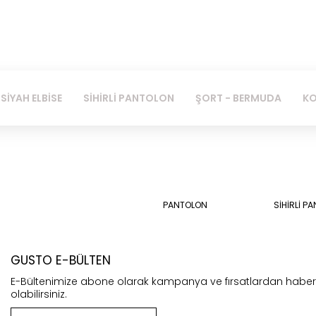
SİYAH ELBİSE
SİHİRLİ PANTOLON
ŞORT - BERMUDA
KO
PANTOLON
SİHİRLİ P
GUSTO E-BÜLTEN
E-Bültenimize abone olarak kampanya ve fırsatlardan habe
olabilirsiniz.