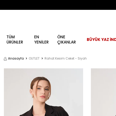
TÜM
EN
ÖNE
BÜYÜK YAZ İND
ÜRÜNLER
YENİLER
ÇIKANLAR
Anasayfa
OUTLET
Rahat Kesim Ceket - Siyah