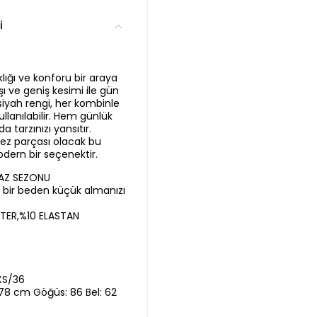
i
lığı ve konforu bir araya
şı ve geniş kesimi ile gün
 siyah rengi, her kombinle
lanılabilir. Hem günlük
 tarzınızı yansıtır.
ez parçası olacak bu
dern bir seçenektir.
YAZ SEZONU
ir bir beden küçük almanızı
TER,%10 ELASTAN
XS/36
,78 cm Göğüs: 86 Bel: 62