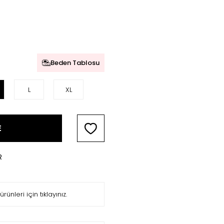
Beden Tablosu
L
XL
E
R
ürünleri için tıklayınız.