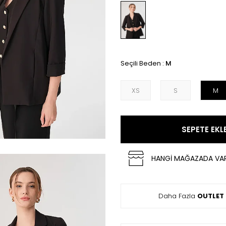
Seçili Beden :
M
XS
S
M
SEPETE EKL
HANGİ MAĞAZADA VA
Daha Fazla
OUTLET