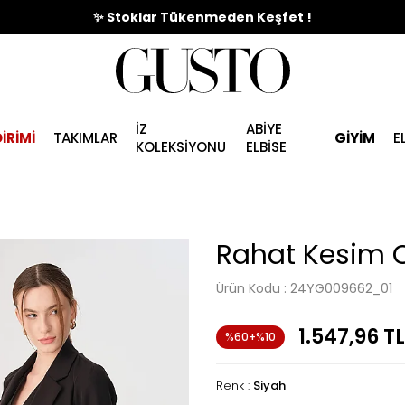
🎉%70'e Varan Büyük Yaz İndirim Başladı !
✨ Stoklar Tükenmeden Keşfet !
İZ
ABİYE
İRİMİ
TAKIMLAR
GİYİM
E
KOLEKSİYONU
ELBİSE
Rahat Kesim C
Ürün Kodu :
24YG009662_01
1.547,96
TL
%60+%10
Renk :
Siyah