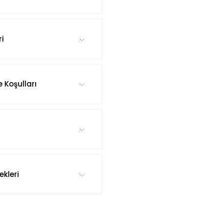
ri
e Koşulları
kleri