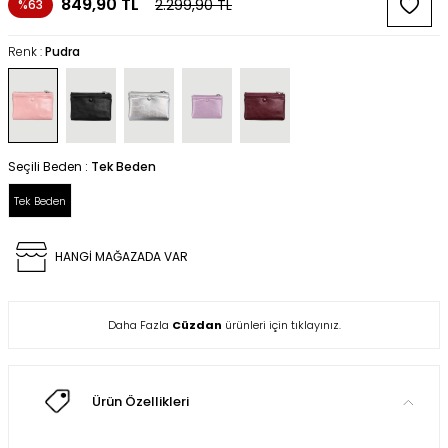
849,90
TL
2.299,90
TL
%63
Renk :
Pudra
Seçili Beden :
Tek Beden
Tek Beden
HANGİ MAĞAZADA VAR
Daha Fazla
Cüzdan
ürünleri için tıklayınız.
Ürün Özellikleri