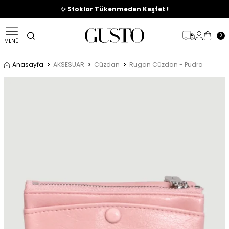
🎉%70'e Varan Büyük Yaz İndirim Başladı !
✨ Stoklar Tükenmeden Keşfet !
0
MENÜ
Anasayfa
AKSESUAR
Cüzdan
Rugan Cüzdan - Pudra