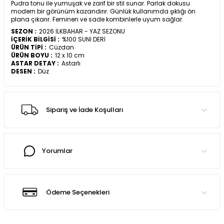
Pudra tonu ile yumuşak ve zarif bir stil sunar. Parlak dokusu
modern bir görünüm kazandırır. Günlük kullanımda şıklığı ön
plana çıkarır. Feminen ve sade kombinlerle uyum sağlar.
SEZON :
2026 İLKBAHAR - YAZ SEZONU
İÇERİK BİLGİSİ :
%100 SUNİ DERİ
ÜRÜN TİPİ :
Cüzdan
ÜRÜN BOYU :
12 x 10 cm
ASTAR DETAY :
Astarlı
DESEN :
Düz
Sipariş ve İade Koşulları
Yorumlar
Ödeme Seçenekleri