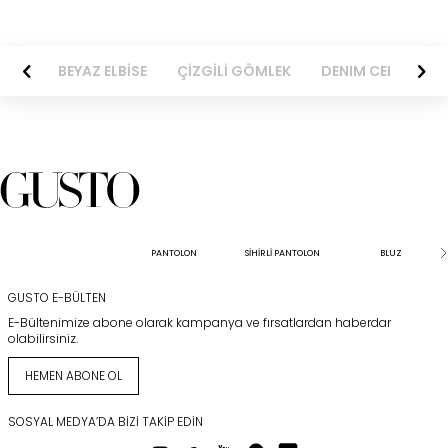
BİSE
BEYAZ ELBİSE
ÇİZGİLİ GÖMLEK
DENIM CEKET
PANTOLON
SİHİRLİ PANTOLON
BLUZ
GUSTO E-BÜLTEN
E-Bültenimize abone olarak kampanya ve fırsatlardan haberdar
olabilirsiniz.
HEMEN ABONE OL
SOSYAL MEDYA’DA BIZI TAKIP EDIN