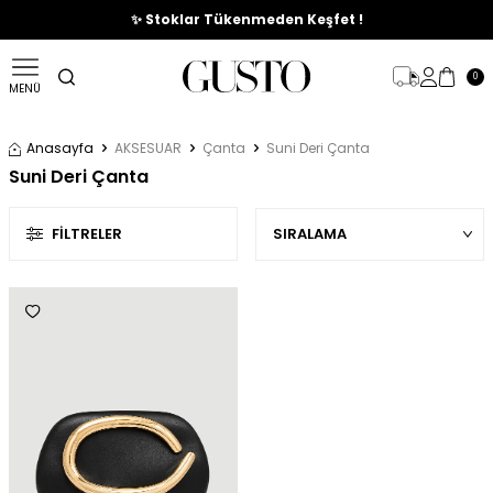
🎉%70'e Varan Büyük Yaz İndirim Başladı !
✨ Stoklar Tükenmeden Keşfet !
0
MENÜ
Anasayfa
AKSESUAR
Çanta
Suni Deri Çanta
Suni Deri Çanta
FILTRELER