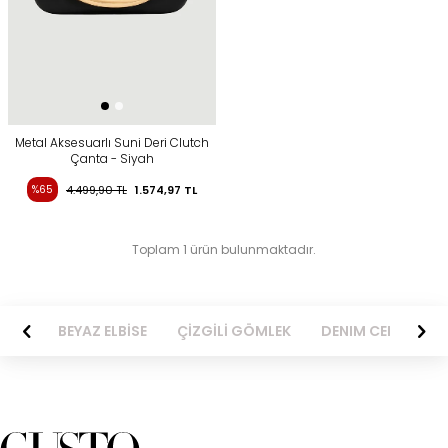
Metal Aksesuarlı Suni Deri Clutch
Çanta - Siyah
%65
4.499,90
TL
1.574,97
TL
Toplam 1 ürün bulunmaktadır.
BİSE
BEYAZ ELBİSE
ÇİZGİLİ GÖMLEK
DENIM CEKET