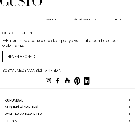
PANTOLON
SİHİRLİ PANTOLON
BLUZ
GUSTO E-BÜLTEN
E-Bültenimize abone olarak kampanya ve fırsatlardan haberdar
olabilirsiniz.
HEMEN ABONE OL
SOSYAL MEDYA’DA BIZI TAKIP EDIN
KURUMSAL
MÜŞTERI HIZMETLERI
POPÜLER KATEGORILER
İLETİŞİM