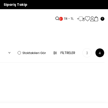
Sipariş Takip
TR − TL
0
ÖZEL
LBISE
KETEN
AKSESUAR
OUTLET
KOLEKSİYONLAR
FILTRELER
Stoktakileri Gör
3
4