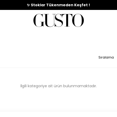
🎉%70'e Varan Büyük Yaz İndirim Başladı !
✨ Stoklar Tükenmeden Keşfet !
İZ
ABİYE
İRİMİ
TAKIMLAR
GİYİM
E
KOLEKSİYONU
ELBİSE
İlgili kategoriye ait ürün bulunmamaktadır.