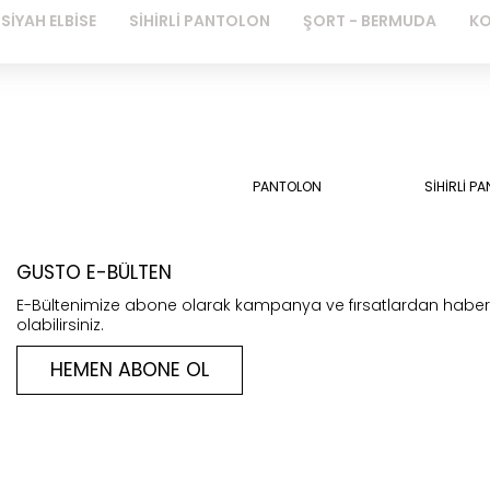
SİYAH ELBİSE
SİHİRLİ PANTOLON
ŞORT - BERMUDA
KO
PANTOLON
SİHİRLİ P
GUSTO E-BÜLTEN
E-Bültenimize abone olarak kampanya ve fırsatlardan habe
olabilirsiniz.
HEMEN ABONE OL