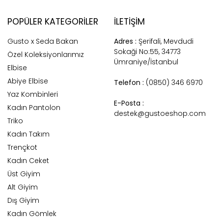
POPÜLER KATEGORILER
İLETİŞİM
Gusto x Seda Bakan
Adres :
Şerifali, Mevdudi
Sokaği No:55, 34773
Özel Koleksiyonlarımız
Ümraniye/İstanbul
Elbise
Abiye Elbise
Telefon :
(0850) 346 6970
Yaz Kombinleri
E-Posta :
Kadın Pantolon
destek@gustoeshop.com
Triko
Kadın Takım
Trençkot
Kadın Ceket
Üst Giyim
Alt Giyim
Dış Giyim
Kadın Gömlek