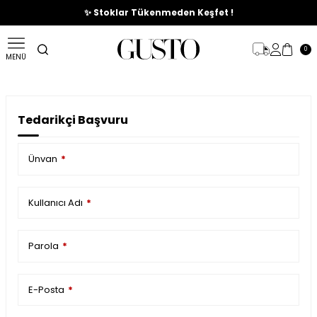
🎉%70'e Varan Büyük Yaz İndirim Başladı !
✨ Stoklar Tükenmeden Keşfet !
0
MENÜ
Tedarikçi Başvuru
Ünvan
*
Kullanıcı Adı
*
Parola
*
E-Posta
*