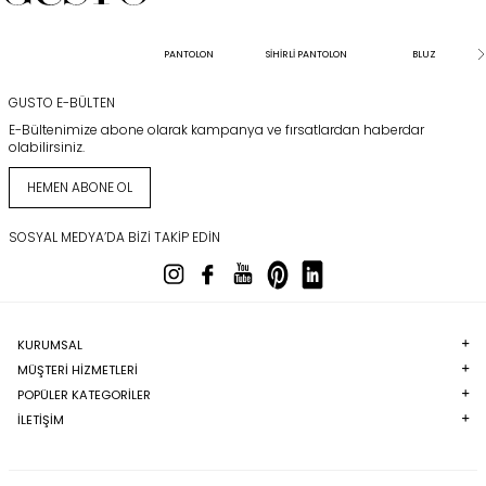
PANTOLON
SİHİRLİ PANTOLON
BLUZ
GUSTO E-BÜLTEN
E-Bültenimize abone olarak kampanya ve fırsatlardan haberdar
olabilirsiniz.
HEMEN ABONE OL
SOSYAL MEDYA’DA BIZI TAKIP EDIN
KURUMSAL
MÜŞTERI HIZMETLERI
POPÜLER KATEGORILER
İLETİŞİM