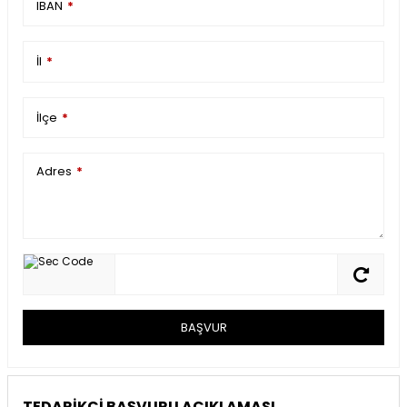
IBAN
*
İl
*
İlçe
*
Adres
*
BAŞVUR
TEDARİKÇİ BAŞVURU AÇIKLAMASI