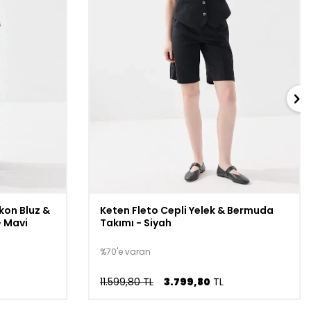
skon Bluz &
Keten Fleto Cepli Yelek & Bermuda
- Mavi
Takımı - Siyah
%70'e varan
11.599,80 TL
3.799,80
TL