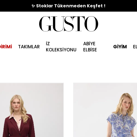
🎉%70'e Varan Büyük Yaz İndirim Başladı !
✨ Stoklar Tükenmeden Keşfet !
İZ
ABİYE
İRİMİ
TAKIMLAR
GİYİM
E
KOLEKSİYONU
ELBİSE