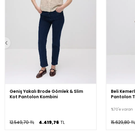
Geniş Yakalı Brode Gömlek & Slim
Beli Kemer
Kot Pantolon Kombini
Pantolon T
%70'e varan
12.549,70 TL
4.419,76
TL
15.629,80 T