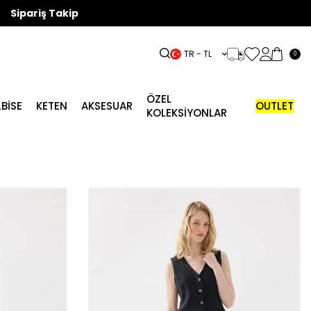
Sipariş Takip
TR − TL
0
ÖZEL
LBISE
KETEN
AKSESUAR
OUTLET
KOLEKSİYONLAR