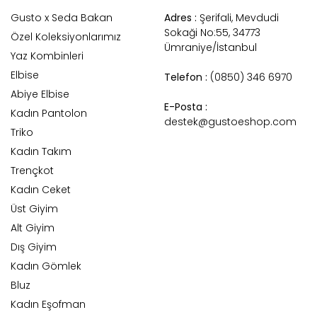
Gusto x Seda Bakan
Adres :
Şerifali, Mevdudi
Sokaği No:55, 34773
Özel Koleksiyonlarımız
Ümraniye/İstanbul
Yaz Kombinleri
Elbise
Telefon :
(0850) 346 6970
Abiye Elbise
E-Posta :
Kadın Pantolon
destek@gustoeshop.com
Triko
Kadın Takım
Trençkot
Kadın Ceket
Üst Giyim
Alt Giyim
Dış Giyim
Kadın Gömlek
Bluz
Kadın Eşofman