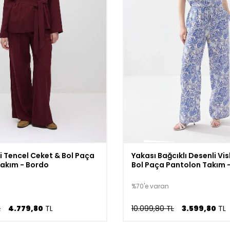
li Tencel Ceket & Bol Paça
Yakası Bağcıklı Desenli Vi
akım - Bordo
Bol Paça Pantolon Takım 
%70'e varan
L
4.779,80
TL
10.099,80 TL
3.599,80
TL