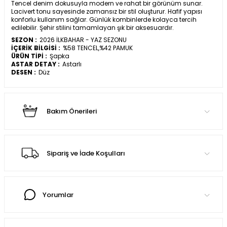
Tencel denim dokusuyla modern ve rahat bir görünüm sunar.
Lacivert tonu sayesinde zamansız bir stil oluşturur. Hafif yapısı
konforlu kullanım sağlar. Günlük kombinlerde kolayca tercih
edilebilir. Şehir stilini tamamlayan şık bir aksesuardır.
SEZON :
2026 İLKBAHAR - YAZ SEZONU
İÇERİK BİLGİSİ :
%58 TENCEL,%42 PAMUK
ÜRÜN TİPİ :
Şapka
ASTAR DETAY :
Astarlı
DESEN :
Düz
Bakım Önerileri
Sipariş ve İade Koşulları
Yorumlar