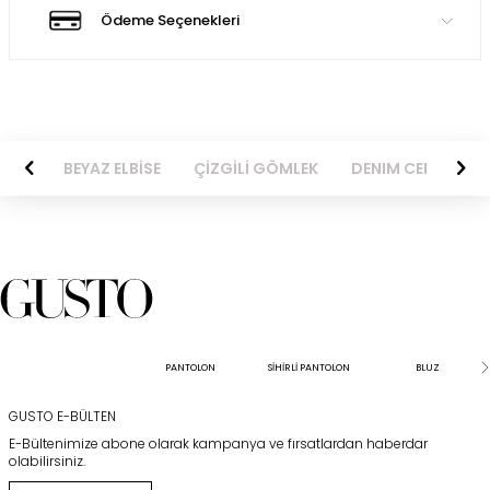
Ödeme Seçenekleri
BİSE
BEYAZ ELBİSE
ÇİZGİLİ GÖMLEK
DENIM CEKET
PANTOLON
SİHİRLİ PANTOLON
BLUZ
GUSTO E-BÜLTEN
E-Bültenimize abone olarak kampanya ve fırsatlardan haberdar
olabilirsiniz.