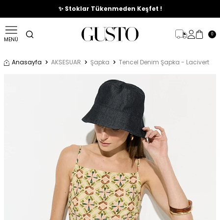
🎉%70'e Varan Büyük Yaz İndirim Başladı !
✨ Stoklar Tükenmeden Keşfet !
0
MENÜ
Anasayfa
AKSESUAR
Şapka
Tencel Denim Şapka - Lacivert