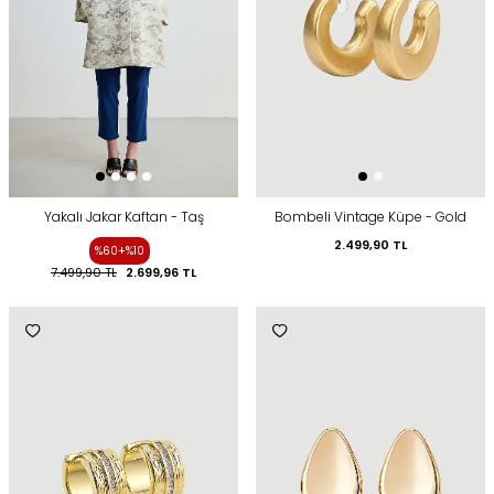
Yakalı Jakar Kaftan - Taş
Bombeli Vintage Küpe - Gold
2.499,90
TL
%60+%10
7.499,90
TL
2.699,96
TL