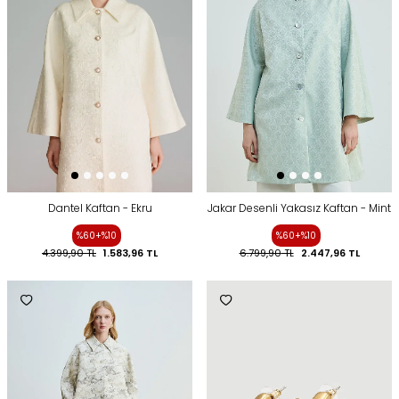
Dantel Kaftan - Ekru
Jakar Desenli Yakasız Kaftan - Mint
%60+%10
%60+%10
4.399,90
TL
1.583,96
TL
6.799,90
TL
2.447,96
TL