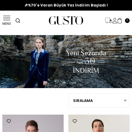
🎉%70'e Varan Büyük Yaz İndirim Başladı !
0
MENÜ