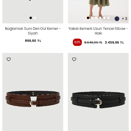
+ 3
Bağlamalı Suni Deri Gül Kemer -
Yakalı Kemerli Uzun Tencel Elbise -
Siyah
Haki
899,90
TL
60%
8.649,90
TL
3.459,96
TL