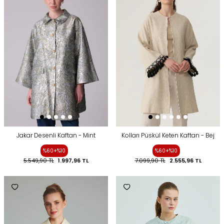
Jakar Desenli Kaftan - Mint
Kolları Püskül Keten Kaftan - Bej
%60+%10
%60+%10
5.549,90
TL
1.997,96
TL
7.099,90
TL
2.555,96
TL