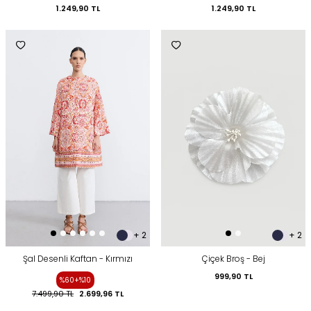
1.249,90
TL
1.249,90
TL
+ 2
+ 2
Şal Desenli Kaftan - Kırmızı
Çiçek Broş - Bej
999,90
TL
%60+%10
7.499,90
TL
2.699,96
TL