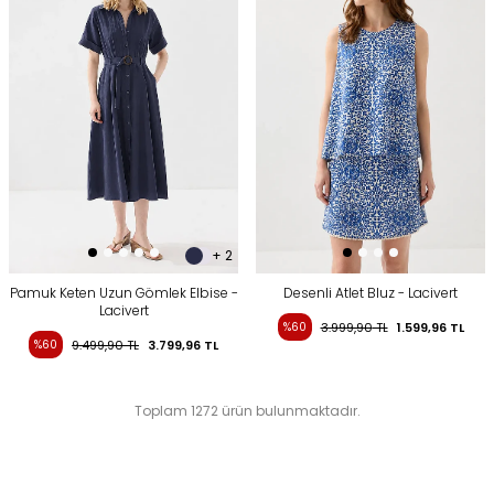
+ 2
Pamuk Keten Uzun Gömlek Elbise -
Desenli Atlet Bluz - Lacivert
Lacivert
%60
3.999,90
TL
1.599,96
TL
%60
9.499,90
TL
3.799,96
TL
Toplam 1272 ürün bulunmaktadır.