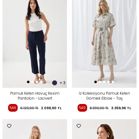
+ 3
Pamuk Keten Havuç Kesim
İz Koleksiyonu Pamuk Keten
Pantolon - Lacivert
Gömlek Elbise - Taş
%66
6.129,90
TL
2.099,90
TL
%60
8.399,90
TL
3.359,96
TL