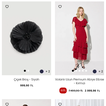
+ 2
+ 2
Çiçek Broş - Siyah
Volanlı Uzun Premıum Abiye Elbise
- Kırmızı
999,90
TL
60%
7.499,90
TL
2.999,96
TL