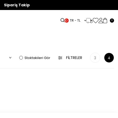
Sipariş Takip
TR − TL
0
ÖZEL
LBISE
KETEN
AKSESUAR
OUTLET
KOLEKSİYONLAR
FILTRELER
Stoktakileri Gör
3
4