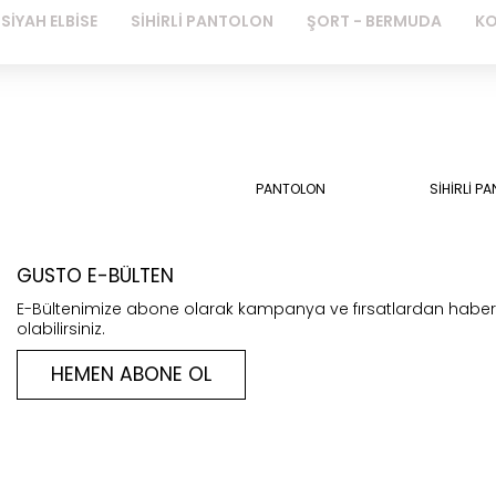
SİYAH ELBİSE
SİHİRLİ PANTOLON
ŞORT - BERMUDA
KO
PANTOLON
SİHİRLİ P
GUSTO E-BÜLTEN
E-Bültenimize abone olarak kampanya ve fırsatlardan habe
olabilirsiniz.
HEMEN ABONE OL