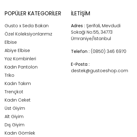
POPÜLER KATEGORILER
İLETİŞİM
Gusto x Seda Bakan
Adres :
Şerifali, Mevdudi
Sokaği No:55, 34773
Özel Koleksiyonlarımız
Ümraniye/İstanbul
Elbise
Abiye Elbise
Telefon :
(0850) 346 6970
Yaz Kombinleri
E-Posta :
Kadın Pantolon
destek@gustoeshop.com
Triko
Kadın Takım
Trençkot
Kadın Ceket
Üst Giyim
Alt Giyim
Dış Giyim
Kadın Gömlek