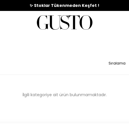
🎉%70'e Varan Büyük Yaz İndirim Başladı !
✨ Stoklar Tükenmeden Keşfet !
İZ
ABİYE
İRİMİ
TAKIMLAR
GİYİM
E
KOLEKSİYONU
ELBİSE
İlgili kategoriye ait ürün bulunmamaktadır.