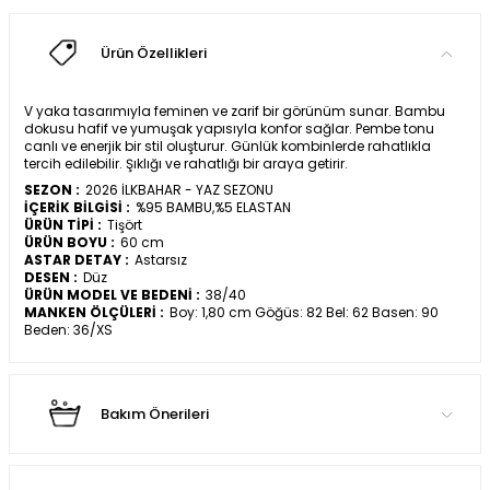
Ürün Özellikleri
V yaka tasarımıyla feminen ve zarif bir görünüm sunar. Bambu
dokusu hafif ve yumuşak yapısıyla konfor sağlar. Pembe tonu
canlı ve enerjik bir stil oluşturur. Günlük kombinlerde rahatlıkla
tercih edilebilir. Şıklığı ve rahatlığı bir araya getirir.
SEZON :
2026 İLKBAHAR - YAZ SEZONU
İÇERİK BİLGİSİ :
%95 BAMBU,%5 ELASTAN
ÜRÜN TİPİ :
Tişört
ÜRÜN BOYU :
60 cm
ASTAR DETAY :
Astarsız
DESEN :
Düz
ÜRÜN MODEL VE BEDENİ :
38/40
MANKEN ÖLÇÜLERİ :
Boy: 1,80 cm Göğüs: 82 Bel: 62 Basen: 90
Beden: 36/XS
Bakım Önerileri