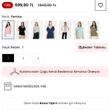
699,90
TL
1.849,90
TL
%62
Renk :
Pembe
Seçili Beden :
1
Beden Tablosu
1
2
3
Kullanıcıların Çoğu Kendi Bedeninizi Almanızı Öneriyor.
HANGİ MAĞAZADA VAR
Daha Fazla
Basic Tişört
ürünleri için tıklayınız.