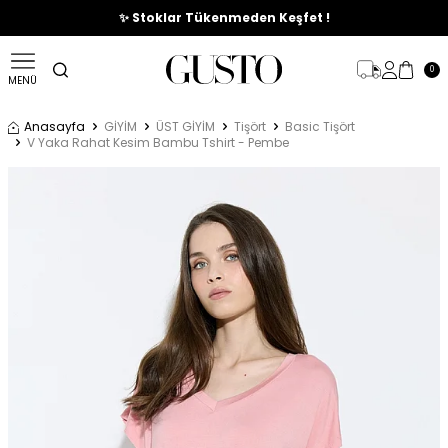
🎉%70'e Varan Büyük Yaz İndirim Başladı !
✨ Stoklar Tükenmeden Keşfet !
0
MENÜ
Anasayfa
GİYİM
ÜST GİYİM
Tişört
Basic Tişört
V Yaka Rahat Kesim Bambu Tshirt - Pembe