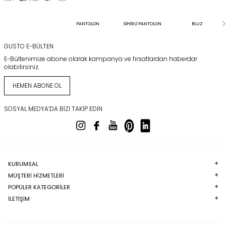
PANTOLON
SİHİRLİ PANTOLON
BLUZ
GUSTO E-BÜLTEN
E-Bültenimize abone olarak kampanya ve fırsatlardan haberdar
olabilirsiniz.
HEMEN ABONE OL
SOSYAL MEDYA’DA BIZI TAKIP EDIN
KURUMSAL
MÜŞTERI HIZMETLERI
POPÜLER KATEGORILER
İLETİŞİM