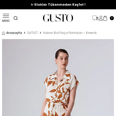
🎉%70'e Varan Büyük Yaz İndirim Başladı !
✨ Stoklar Tükenmeden Keşfet !
0
MENÜ
Anasayfa
OUTLET
Viskon Bol Paça Pantolon - Kiremit