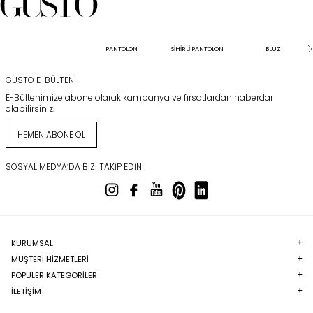
PANTOLON
SİHİRLİ PANTOLON
BLUZ
GUSTO E-BÜLTEN
E-Bültenimize abone olarak kampanya ve fırsatlardan haberdar
olabilirsiniz.
HEMEN ABONE OL
SOSYAL MEDYA’DA BIZI TAKIP EDIN
KURUMSAL
MÜŞTERI HIZMETLERI
POPÜLER KATEGORILER
İLETİŞİM