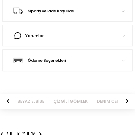
Sipariş ve İade Koşulları
Yorumlar
Ödeme Seçenekleri
BİSE
BEYAZ ELBİSE
ÇİZGİLİ GÖMLEK
DENIM CEKET