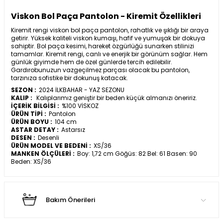
Viskon Bol Paça Pantolon - Kiremit Özellikleri
Kiremit rengi viskon bol paça pantolon, rahatlık ve şıklığı bir araya
getirir. Yüksek kaliteli viskon kumaşı, hafif ve yumuşak bir dokuya
sahiptir. Bol paça kesimi, hareket özgürlüğü sunarken stilinizi
tamamlar. Kiremit rengi, canlı ve enerjik bir görünüm sağlar. Hem
günlük giyimde hem de özel günlerde tercih edilebilir.
Gardırobunuzun vazgeçilmez parçası olacak bu pantolon,
tarzınıza sofistike bir dokunuş katacak.
SEZON :
2024 İLKBAHAR - YAZ SEZONU
KALIP :
Kalıplarımız geniştir bir beden küçük almanızı öneririz.
İÇERİK BİLGİSİ :
%100 VİSKOZ
ÜRÜN TİPİ :
Pantolon
ÜRÜN BOYU :
104 cm
ASTAR DETAY :
Astarsız
DESEN :
Desenli
ÜRÜN MODEL VE BEDENİ :
XS/36
MANKEN ÖLÇÜLERİ :
Boy: 1,72 cm Göğüs: 82 Bel: 61 Basen: 90
Beden: XS/36
Bakım Önerileri