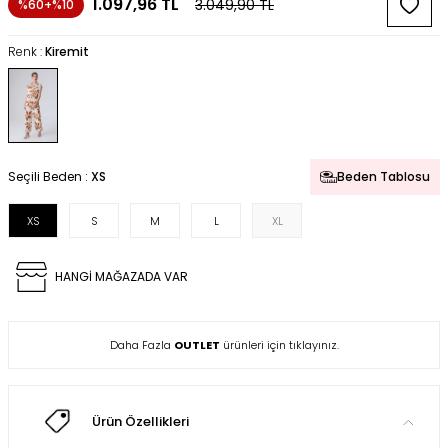
1.097,96
TL
3.049,90
TL
%60+%10
Renk :
Kiremit
Seçili Beden :
XS
Beden Tablosu
XS
S
M
L
XL
HANGİ MAĞAZADA VAR
Daha Fazla
OUTLET
ürünleri için tıklayınız.
Ürün Özellikleri