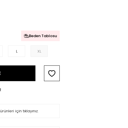
Beden Tablosu
L
XL
E
R
ürünleri için tıklayınız.