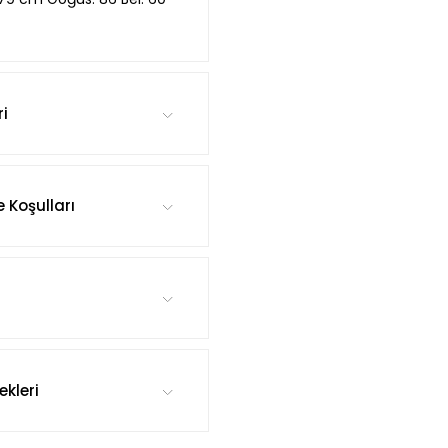
ri
e Koşulları
kleri