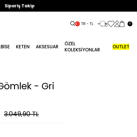
Sipariş Takip
TR − TL
0
ÖZEL
LBISE
KETEN
AKSESUAR
OUTLET
KOLEKSİYONLAR
Gömlek - Gri
3.049,90
TL