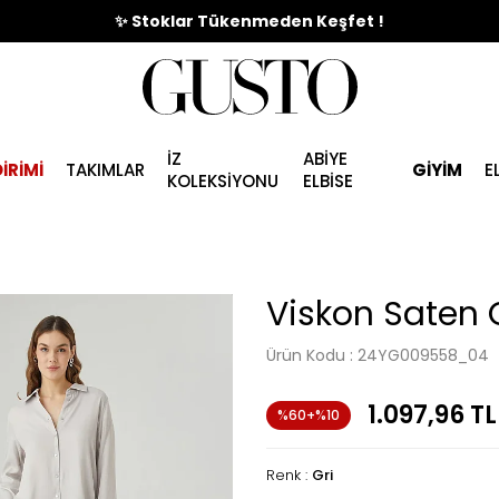
🎉%70'e Varan Büyük Yaz İndirim Başladı !
✨ Stoklar Tükenmeden Keşfet !
İZ
ABİYE
İRİMİ
TAKIMLAR
GİYİM
E
KOLEKSİYONU
ELBİSE
Viskon Saten 
Ürün Kodu :
24YG009558_04
1.097,96
TL
%60+%10
Renk :
Gri