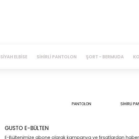
SİYAH ELBİSE
SİHİRLİ PANTOLON
ŞORT - BERMUDA
KO
PANTOLON
SİHİRLİ P
GUSTO E-BÜLTEN
E-Bültenimize abone olarak kampanya ve fırsatlardan habe