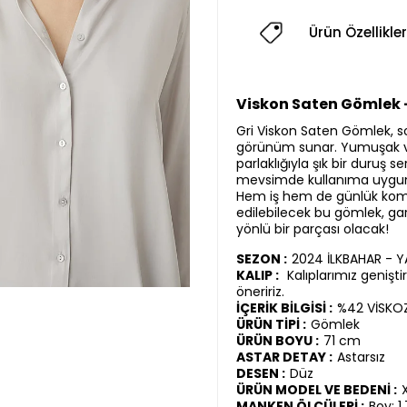
Ürün Özellikler
Viskon Saten Gömlek - 
Gri Viskon Saten Gömlek, s
görünüm sunar. Yumuşak v
parlaklığıyla şık bir duruş se
mevsimde kullanıma uygun 
Hem iş hem de günlük komb
edilebilecek bu gömlek, ga
yönlü bir parçası olacak!
SEZON :
2024 İLKBAHAR - 
KALIP :
Kalıplarımız genişt
öneririz.
İÇERİK BİLGİSİ :
%42 VİSKO
ÜRÜN TİPİ :
Gömlek
ÜRÜN BOYU :
71 cm
ASTAR DETAY :
Astarsız
DESEN :
Düz
ÜRÜN MODEL VE BEDENİ :
MANKEN ÖLÇÜLERİ :
Boy: 1