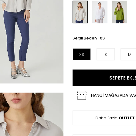
Seçili Beden :
XS
XS
S
M
SEPETE EKL
HANGİ MAĞAZADA VA
Daha Fazla
OUTLET