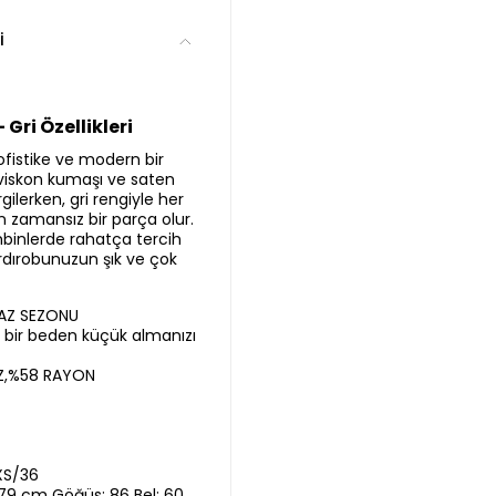
i
Gri Özellikleri
ofistike ve modern bir
iskon kumaşı ve saten
rgilerken, gri rengiyle her
zamansız bir parça olur.
inlerde rahatça tercih
rdırobunuzun şık ve çok
YAZ SEZONU
ir bir beden küçük almanızı
Z,%58 RAYON
XS/36
,79 cm Göğüs: 86 Bel: 60