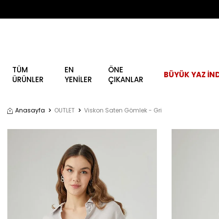
TÜM
EN
ÖNE
BÜYÜK YAZ İND
ÜRÜNLER
YENİLER
ÇIKANLAR
Anasayfa
OUTLET
Viskon Saten Gömlek - Gri