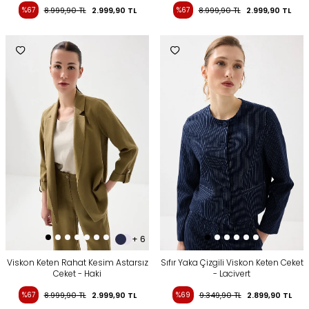
%67
8.999,90
TL
2.999,90
TL
%67
8.999,90
TL
2.999,90
TL
+ 6
Viskon Keten Rahat Kesim Astarsız
Sıfır Yaka Çizgili Viskon Keten Ceket
Ceket - Haki
- Lacivert
%67
8.999,90
TL
2.999,90
TL
%69
9.349,90
TL
2.899,90
TL