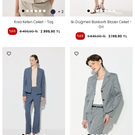
+ 2
Kısa Keten Ceket - Taş
İki Düğmeli Balıksırtı Blazer Ceket -
Gri
%66
8.499,90
TL
2.899,90
TL
%68
9.849,90
TL
3.199,90
TL