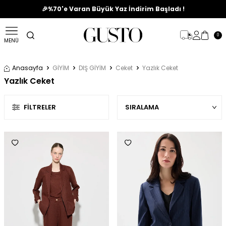
🎉%70'e Varan Büyük Yaz İndirim Başladı !
0
MENÜ
Anasayfa
GİYİM
DIŞ GİYİM
Ceket
Yazlık Ceket
Yazlık Ceket
FILTRELER