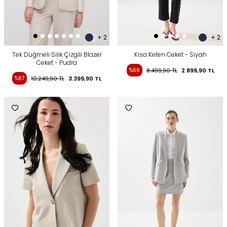
+ 2
+ 2
Tek Düğmeli Silik Çizgili Blazer
Kısa Keten Ceket - Siyah
Ceket - Pudra
%66
8.499,90
TL
2.899,90
TL
%67
10.249,90
TL
3.399,90
TL