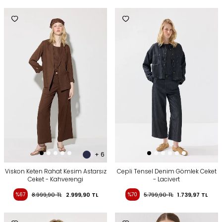
+ 6
Viskon Keten Rahat Kesim Astarsız
Cepli Tensel Denim Gömlek Ceket
Ceket - Kahverengi
- Lacivert
%67
8.999,90
TL
2.999,90
TL
%70
5.799,90
TL
1.739,97
TL