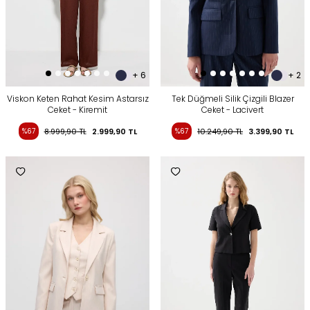
+ 6
+ 2
Viskon Keten Rahat Kesim Astarsız
Tek Düğmeli Silik Çizgili Blazer
Ceket - Kiremit
Ceket - Lacivert
%67
8.999,90
TL
2.999,90
TL
%67
10.249,90
TL
3.399,90
TL