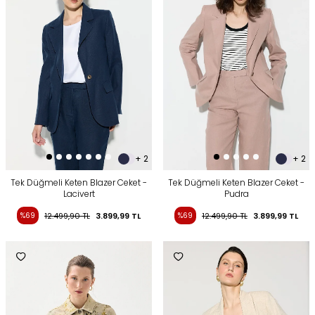
+ 2
+ 2
Tek Düğmeli Keten Blazer Ceket -
Tek Düğmeli Keten Blazer Ceket -
Lacivert
Pudra
%69
12.499,90
TL
3.899,99
TL
%69
12.499,90
TL
3.899,99
TL