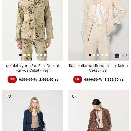
+ 2
İz Koleksiyonu Eko Print Desenli
Kolu Katlamalı Rahat Kesim Keten
Kanvas Ceket - Yeşil
Ceket - Bej
%68
9.299,90
TL
2.999,90
TL
%67
9.899,90
TL
3.299,90
TL