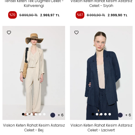
Tensel Keten Tek Düğmeli Ceket -
Viskon Keten Rahat Kesim Astarsız
Kahverengi
Ceket - Siyah
%70
9.899,90
TL
2.969,97
TL
%67
8.999,90
TL
2.999,90
TL
+ 6
+ 6
Viskon Keten Rahat Kesim Astarsız
Viskon Keten Rahat Kesim Astarsız
Ceket - Bej
Ceket - Lacivert