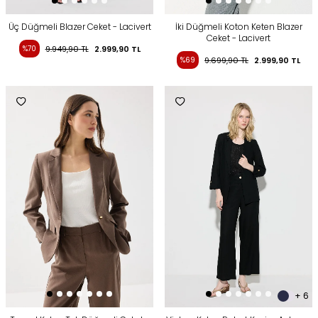
Üç Düğmeli Blazer Ceket - Lacivert
İki Düğmeli Koton Keten Blazer
Ceket - Lacivert
%70
9.949,90
TL
2.999,90
TL
%69
9.699,90
TL
2.999,90
TL
+ 6