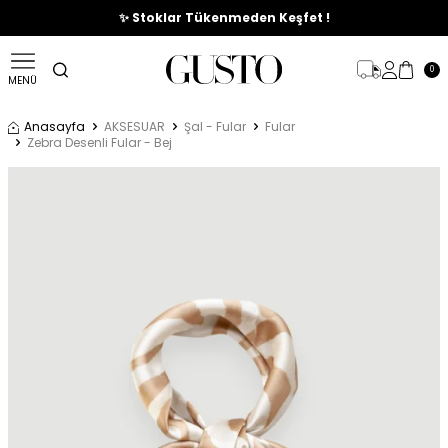
🎉%70'e Varan Büyük Yaz İndirim Başladı !
✨ Stoklar Tükenmeden Keşfet !
0
MENÜ
Anasayfa
AKSESUAR
Şal - Fular
Fular
Zebra Desenli Fular - Bej