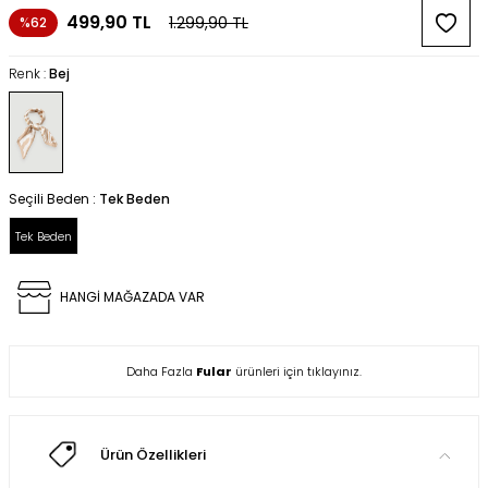
499,90
TL
1.299,90
TL
%62
Renk :
Bej
Seçili Beden :
Tek Beden
Tek Beden
HANGİ MAĞAZADA VAR
Daha Fazla
Fular
ürünleri için tıklayınız.
Ürün Özellikleri