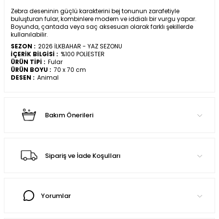
Zebra deseninin güçlü karakterini bej tonunun zarafetiyle
buluşturan fular, kombinlere modern ve iddialı bir vurgu yapar.
Boyunda, çantada veya saç aksesuarı olarak farklı şekillerde
kullanılabilir.
SEZON :
2026 İLKBAHAR - YAZ SEZONU
İÇERİK BİLGİSİ :
%100 POLİESTER
ÜRÜN TİPİ :
Fular
ÜRÜN BOYU :
70 x 70 cm
DESEN :
Animal
Bakım Önerileri
Sipariş ve İade Koşulları
Yorumlar