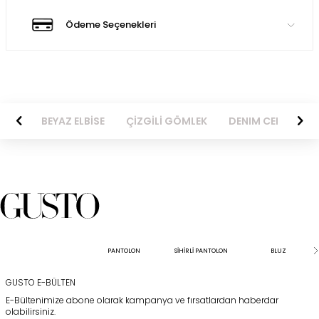
Ödeme Seçenekleri
BİSE
BEYAZ ELBİSE
ÇİZGİLİ GÖMLEK
DENIM CEKET
PANTOLON
SİHİRLİ PANTOLON
BLUZ
GUSTO E-BÜLTEN
E-Bültenimize abone olarak kampanya ve fırsatlardan haberdar
olabilirsiniz.