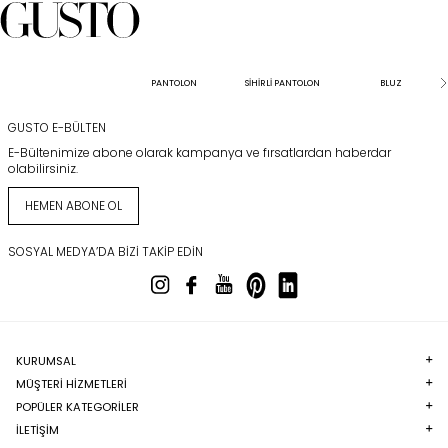
PANTOLON
SİHİRLİ PANTOLON
BLUZ
GUSTO E-BÜLTEN
E-Bültenimize abone olarak kampanya ve fırsatlardan haberdar
olabilirsiniz.
HEMEN ABONE OL
SOSYAL MEDYA’DA BIZI TAKIP EDIN
KURUMSAL
MÜŞTERI HIZMETLERI
POPÜLER KATEGORILER
İLETİŞİM