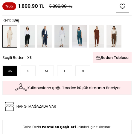
1.899,90
TL
5.399,90
TL
%65
Renk :
Bej
Seçili Beden :
XS
Beden Tablosu
XS
S
M
L
XL
Kullanıcıların çoğu 1 beden küçük almanızı öneriyor
HANGİ MAĞAZADA VAR
Daha Fazla
Pantolon Çeşitleri
ürünleri için tıklayınız.