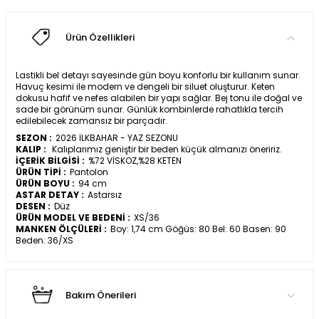
Ürün Özellikleri
Lastikli bel detayı sayesinde gün boyu konforlu bir kullanım sunar.
Havuç kesimi ile modern ve dengeli bir siluet oluşturur. Keten
dokusu hafif ve nefes alabilen bir yapı sağlar. Bej tonu ile doğal ve
sade bir görünüm sunar. Günlük kombinlerde rahatlıkla tercih
edilebilecek zamansız bir parçadır.
SEZON :
2026 İLKBAHAR - YAZ SEZONU
KALIP :
Kalıplarımız geniştir bir beden küçük almanızı öneririz.
İÇERİK BİLGİSİ :
%72 VİSKOZ,%28 KETEN
ÜRÜN TİPİ :
Pantolon
ÜRÜN BOYU :
94 cm
ASTAR DETAY :
Astarsız
DESEN :
Düz
ÜRÜN MODEL VE BEDENİ :
XS/36
MANKEN ÖLÇÜLERİ :
Boy: 1,74 cm Göğüs: 80 Bel: 60 Basen: 90
Beden: 36/XS
Bakım Önerileri