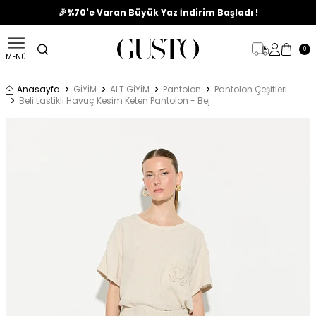
🎉%70'e Varan Büyük Yaz İndirim Başladı !
0
MENÜ
Anasayfa
GİYİM
ALT GİYİM
Pantolon
Pantolon Çeşitleri
Beli Lastikli Havuç Kesim Keten Pantolon - Bej