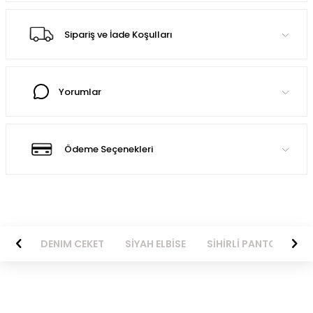
Sipariş ve İade Koşulları
Yorumlar
Ödeme Seçenekleri
MLEK
DENIM CEKET
SİYAH ELBİSE
SİHİRLİ PANTOLON