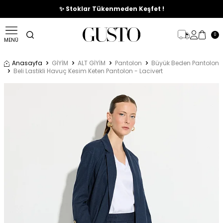
🎉%70'e Varan Büyük Yaz İndirim Başladı !
✨ Stoklar Tükenmeden Keşfet !
0
MENÜ
Anasayfa
GİYİM
ALT GİYİM
Pantolon
Büyük Beden Pantolon
Beli Lastikli Havuç Kesim Keten Pantolon - Lacivert