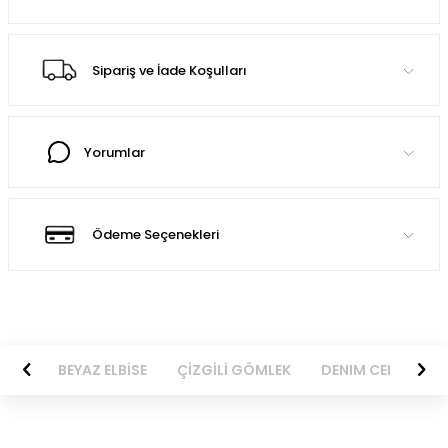
Sipariş ve İade Koşulları
Yorumlar
Ödeme Seçenekleri
BİSE
BEYAZ ELBİSE
ÇİZGİLİ GÖMLEK
DENIM CEKET