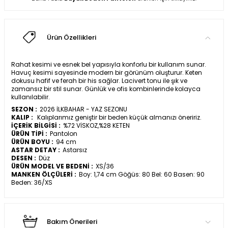
Ürün Özellikleri
Rahat kesimi ve esnek bel yapısıyla konforlu bir kullanım sunar.
Havuç kesimi sayesinde modern bir görünüm oluşturur. Keten
dokusu hafif ve ferah bir his sağlar. Lacivert tonu ile şık ve
zamansız bir stil sunar. Günlük ve ofis kombinlerinde kolayca
kullanılabilir.
SEZON :
2026 İLKBAHAR - YAZ SEZONU
KALIP :
Kalıplarımız geniştir bir beden küçük almanızı öneririz.
İÇERİK BİLGİSİ :
%72 VİSKOZ,%28 KETEN
ÜRÜN TİPİ :
Pantolon
ÜRÜN BOYU :
94 cm
ASTAR DETAY :
Astarsız
DESEN :
Düz
ÜRÜN MODEL VE BEDENİ :
XS/36
MANKEN ÖLÇÜLERİ :
Boy: 1,74 cm Göğüs: 80 Bel: 60 Basen: 90
Beden: 36/XS
Bakım Önerileri