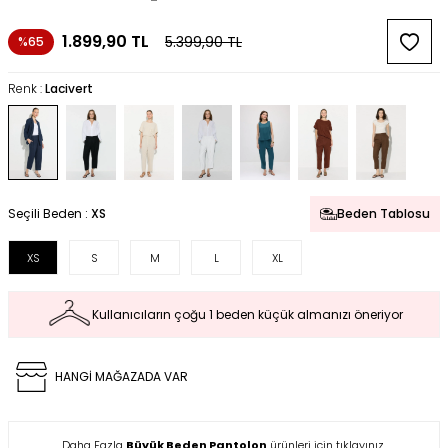
1.899,90
TL
5.399,90
TL
%65
Renk :
Lacivert
Seçili Beden :
XS
Beden Tablosu
XS
S
M
L
XL
Kullanıcıların çoğu 1 beden küçük almanızı öneriyor
HANGİ MAĞAZADA VAR
Daha Fazla
Büyük Beden Pantolon
ürünleri için tıklayınız.