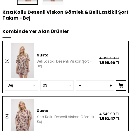
Kısa Kollu Desenli Viskon Gömlek & Beli Lastikli Şort
Takım - Bej
Kombinde Yer Alan Ürünler
Gusto
4.999,90
TL
Beli Lastikli Desenli Viskon Şort -
1.599,90
TL
Bej
Gusto
4.549,90
TL
Kısa Kollu Desenli Viskon Gömlek -
1.592,47
TL
Bej