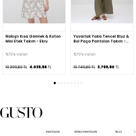
Nakışlı Kısa Gömlek & Koton
Yuvarlak Yaka Tencel Bluz &
Mini Etek Takım - Ekru
Bol Paça Pantolon Takım -
Haki
%70'e varan
%70'e varan
10.399,80 TL
4.039,86
TL
10.749,80 TL
3.799,80
TL
PANTOLON
SİHİRLİ PANTOLON
BLUZ