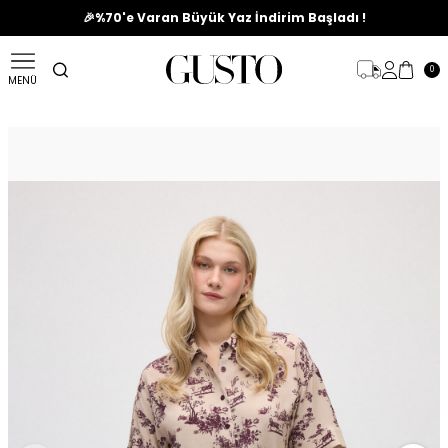
🎉%70'e Varan Büyük Yaz İndirim Başladı !
0
MENÜ