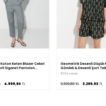
i Koton Keten Blazer Ceket
Geometrik Desenli Düşük 
erli Sigaret Pantolon
Gömlek & Desenli Şort Tak
civert
Kahverengi
%70'e varan
L
4.999,80
TL
9.399,80 TL
3.289,93
TL