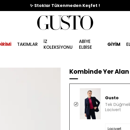
🎉%70'e Varan Büyük Yaz İndirim Başladı !
İZ
ABİYE
İRİMİ
TAKIMLAR
GİYİM
E
KOLEKSİYONU
ELBİSE
Kombinde Yer Alan 
Gusto
Tek Düğmeli 
Lacivert