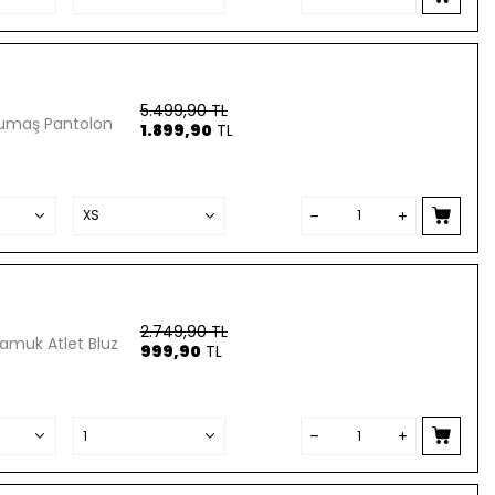
5.499,90
TL
umaş Pantolon
1.899,90
TL
2.749,90
TL
amuk Atlet Bluz
999,90
TL