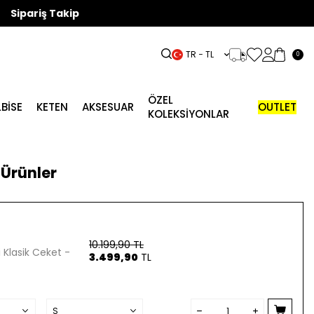
Sipariş Takip
TR − TL
0
ÖZEL
LBISE
KETEN
AKSESUAR
OUTLET
KOLEKSİYONLAR
Ürünler
10.199,90
TL
Klasik Ceket -
3.499,90
TL