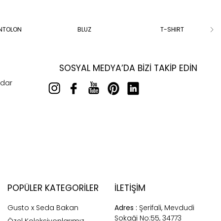
ANTOLON
BLUZ
T-SHIRT
SOSYAL MEDYA’DA BIZI TAKIP EDIN
rdar
POPÜLER KATEGORILER
İLETİŞİM
Gusto x Seda Bakan
Adres :
Şerifali, Mevdudi
Sokaği No:55, 34773
Özel Koleksiyonlarımız