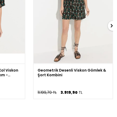
Kol Viskon
Geometrik Desenli Viskon Gömlek &
ım -
Şort Kombini
11.199,70 TL
3.919,90
TL